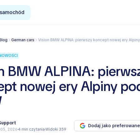
 samochód
Blog
German cars
Vision BMW ALPINA: pierwszy koncept nowej ery Alpi
NOWOŚCI
on BMW ALPINA: pierws
pt nowej ery Alpiny po
W
 Support
Dodaj jako preferowane
 05, 2026
4 min czytania
Widoki 359