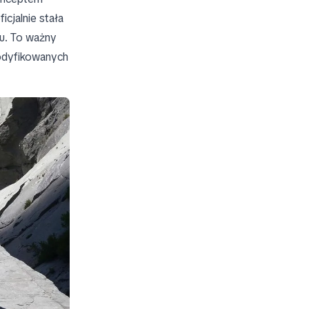
icjalnie stała
u. To ważny
modyfikowanych