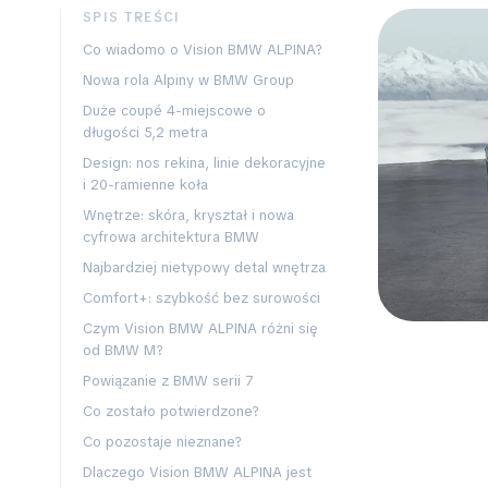
SPIS TREŚCI
Co wiadomo o Vision BMW ALPINA?
Nowa rola Alpiny w BMW Group
Duże coupé 4-miejscowe o
długości 5,2 metra
Design: nos rekina, linie dekoracyjne
i 20-ramienne koła
Wnętrze: skóra, kryształ i nowa
cyfrowa architektura BMW
Najbardziej nietypowy detal wnętrza
Comfort+: szybkość bez surowości
Czym Vision BMW ALPINA różni się
od BMW M?
Powiązanie z BMW serii 7
Co zostało potwierdzone?
Co pozostaje nieznane?
Dlaczego Vision BMW ALPINA jest