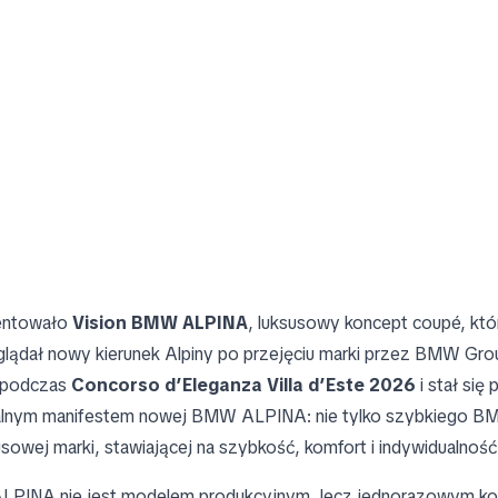
entowało
Vision BMW ALPINA
, luksusowy koncept coupé, któ
glądał nowy kierunek Alpiny po przejęciu marki przez BMW Gr
 podczas
Concorso d’Eleganza Villa d’Este 2026
i stał się
lnym manifestem nowej BMW ALPINA: nie tylko szybkiego BM
sowej marki, stawiającej na szybkość, komfort i indywidualność
LPINA nie jest modelem produkcyjnym, lecz jednorazowym k