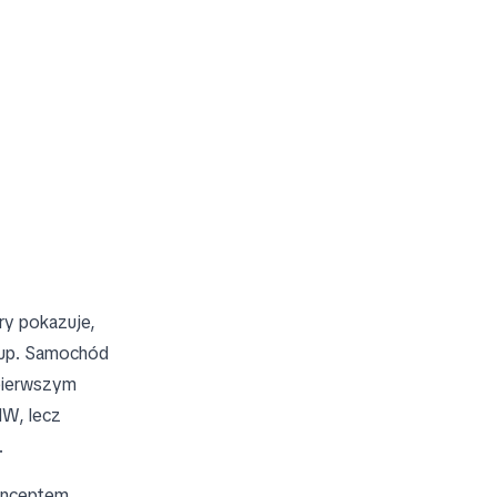
ry pokazuje,
oup. Samochód
 pierwszym
W, lecz
.
onceptem