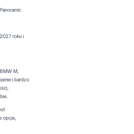
 Panoramic
2027 roku i
d BMW M,
jenie i bardzo
ości,
bie.
est
e opcje,