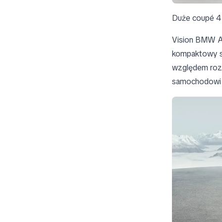
Duże coupé 4-
Vision BMW A
kompaktowy s
względem rozmi
samochodowi d