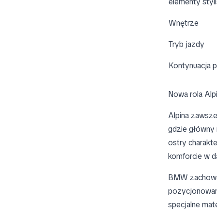
elementy styl
Wnętrze
Tryb jazdy
Kontynuacja p
Nowa rola Al
Alpina zawsz
gdzie główny n
ostry charakte
komforcie w d
BMW zachowuj
pozycjonowana
specjalne mate