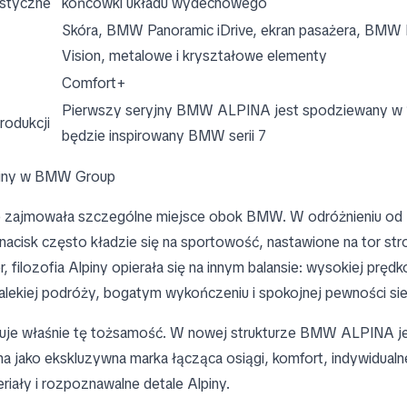
istyczne
końcówki układu wydechowego
Skóra, BMW Panoramic iDrive, ekran pasażera, BMW
Vision, metalowe i kryształowe elementy
Comfort+
Pierwszy seryjny BMW ALPINA jest spodziewany w 
rodukcji
będzie inspirowany BMW serii 7
piny w BMW Group
e zajmowała szczególne miejsce obok BMW. W odróżnieniu o
acisk często kładzie się na sportowość, nastawione na tor stro
r, filozofia Alpiny opierała się na innym balansie: wysokiej prędk
alekiej podróży, bogatym wykończeniu i spokojnej pewności sie
e właśnie tę tożsamość. W nowej strukturze BMW ALPINA j
 jako ekskluzywna marka łącząca osiągi, komfort, indywidualn
riały i rozpoznawalne detale Alpiny.