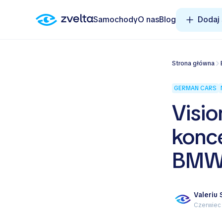
Samochody
O nas
Blog
Dodaj
Strona główna
GERMAN CARS
Visi
konce
BM
Valeriu
Czerwiec