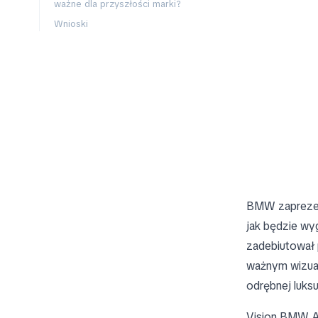
ważne dla przyszłości marki?
Wnioski
BMW zaprez
jak będzie wy
zadebiutował
ważnym wizua
odrębnej luksu
Vision BMW A