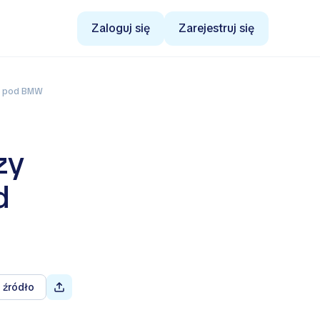
Zaloguj się
Zarejestruj się
ny pod BMW
zy
d
 źródło