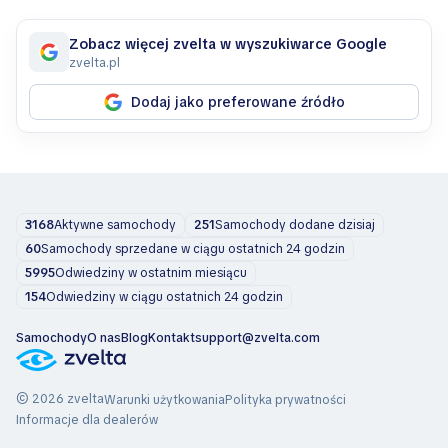
Zobacz więcej zvelta w wyszukiwarce Google
zvelta.pl
Dodaj jako preferowane źródło
3168
Aktywne samochody
251
Samochody dodane dzisiaj
60
Samochody sprzedane w ciągu ostatnich 24 godzin
5995
Odwiedziny w ostatnim miesiącu
154
Odwiedziny w ciągu ostatnich 24 godzin
Samochody
O nas
Blog
Kontakt
support@zvelta.com
© 2026 zvelta
Warunki użytkowania
Polityka prywatności
Informacje dla dealerów