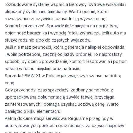
rozbudowane systemy wsparcia kierowcy, cyfrowe wskaźniki i
ulepszony system multimedialny. Warto ocenić, które
rozwiązania rzeczywiście uzasadniają wyższą cenę.
Komfort i przestrzeń: Sprawdź ilość miejsca na nogi z tyłu,
pojemność bagażnika i wygodę foteli, zwłaszcza jeśli auto ma
służyć rodzinie albo do częstych wyjazdów.
Jeśli nie masz pewności, która generacja najlepiej odpowiada
Twoim potrzebom, zacznij od jazdy próbnej. To najprostszy
sposób, by ocenić prowadzenie, komfort resorowania i poziom
hałasu w ruchu miejskim oraz na trasie.
Sprzedaż BMW X1 w Polsce: jak zwiększyć szanse na dobrą
cenę
Gdy przychodzi czas sprzedaży, zadbany samochód z
uporządkowaną dokumentacją zwykle łatwiej przyciąga
zainteresowanych i pomaga uzyskać uczciwą cenę. Warto
pamiętać o kilku elementach:
Pełna dokumentacja serwisowa: Regularne przeglądy w
autoryzowanych punktach oraz rachunki za części i naprawy
budują zaufanie kupującego.