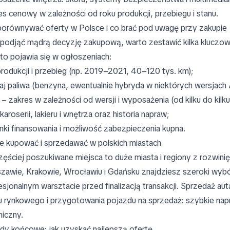
es cenowy w zależności od roku produkcji, przebiegu i stanu.
porównywać oferty w Polsce i co brać pod uwagę przy zakupie
podjąć mądrą decyzję zakupową, warto zestawić kilka kluczowy
to pojawia się w ogłoszeniach:
produkcji i przebieg (np. 2019–2021, 40–120 tys. km);
aj paliwa (benzyna, ewentualnie hybryda w niektórych wersjach
 – zakres w zależności od wersji i wyposażenia (od kilku do ki
karoserii, lakieru i wnętrza oraz historia napraw;
nki finansowania i możliwość zabezpieczenia kupna.
e kupować i sprzedawać w polskich miastach
zęściej poszukiwane miejsca to duże miasta i regiony z rozw
zawie, Krakowie, Wrocławiu i Gdańsku znajdziesz szeroki wybór
esjonalnym warsztacie przed finalizacją transakcji. Sprzedaż
u rynkowego i przygotowania pojazdu na sprzedaż: szybkie na
niczny.
dy końcowe: jak uzyskać najlepszą ofertę