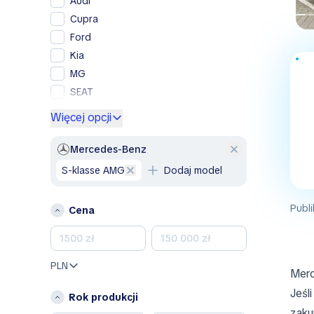
Audi
Cupra
Ford
Kia
MG
SEAT
Skoda
Więcej opcji
Volkswagen
Volvo
Mercedes-Benz
S-klasse AMG
Dodaj model
A
Alfa Romeo
Publi
Cena
B
Bentley
BMW
PLN
Merc
BYD
Jeśl
Rok produkcji
C
zaku