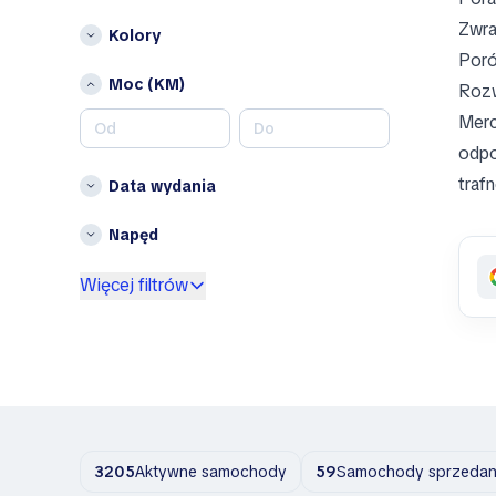
Opel
Zwra
Kolory
P
Poró
Peugeot
Moc (KM)
Rozw
Porsche
Merc
R
odpo
RAM
traf
Data wydania
Renault
Napęd
S
Więcej filtrów
Suzuki
T
Toyota
Inne
Abarth
AC
3205
Aktywne samochody
59
Samochody sprzedane
ACE EV