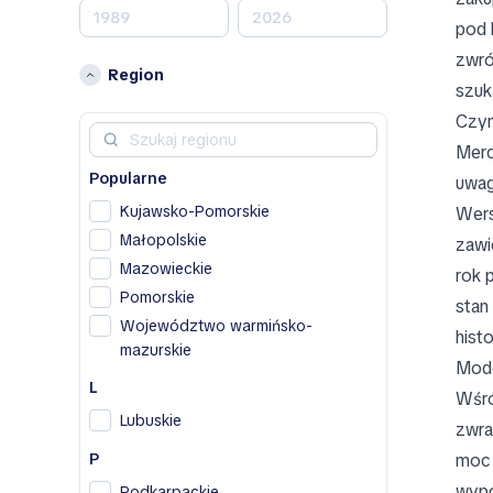
Chevrolet
pod 
Chrysler
zwró
Citroen
Region
szuk
D
Czym
Dacia
Merc
Dodge
Popularne
uwag
DS
Kujawsko-Pomorskie
Wers
F
Małopolskie
zawi
Fiat
Mazowieckie
rok 
Pomorskie
H
stan
Województwo warmińsko-
hist
Honda
mazurskie
Hyundai
Mode
L
Wśró
I
Lubuskie
zwra
Infiniti
P
moc 
Isuzu
wypo
Podkarpackie