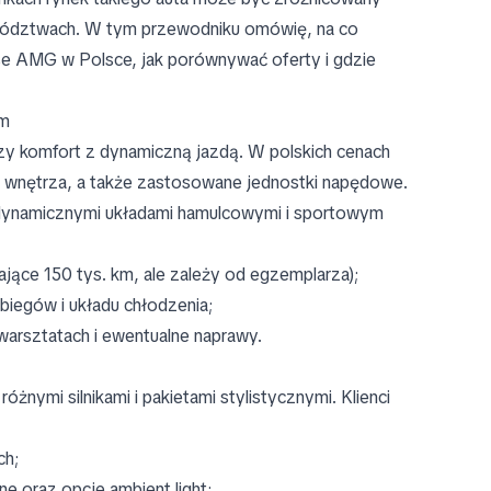
wództwach. W tym przewodniku omówię, na co
e AMG w Polsce, jak porównywać oferty i gdzie
em
y komfort z dynamiczną jazdą. W polskich cenach
m wnętrza, a także zastosowane jednostki napędowe.
 dynamicznymi układami hamulcowymi i sportowym
ające 150 tys. km, ale zależy od egzemplarza);
iegów i układu chłodzenia;
warsztatach i ewentualne naprawy.
żnymi silnikami i pakietami stylistycznymi. Klienci
ch;
e oraz opcje ambient light;