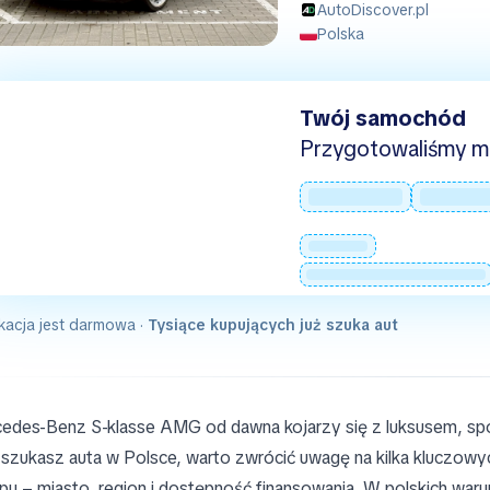
AutoDiscover.pl
Polska
Twój samochód
Przygotowaliśmy mie
kacja jest darmowa ·
Tysiące kupujących już szuka aut
edes-Benz S-klasse AMG od dawna kojarzy się z luksusem, sp
i szukasz auta w Polsce, warto zwrócić uwagę na kilka kluczowych 
pu – miasto, region i dostępność finansowania. W polskich war