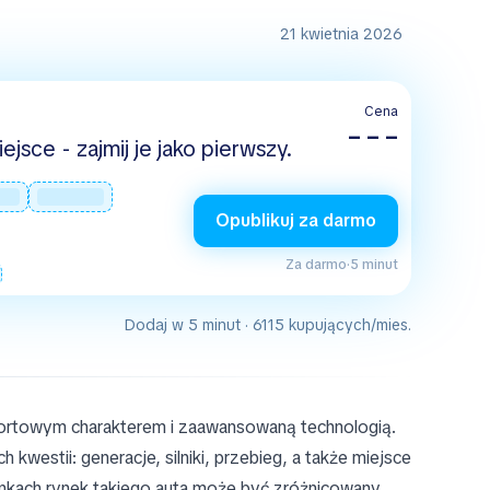
21 kwietnia 2026
Cena
– – –
jsce - zajmij je jako pierwszy.
Opublikuj za darmo
Za darmo
·
5 minut
Dodaj w 5 minut · 6115 kupujących/mies.
ortowym charakterem i zaawansowaną technologią.
kwestii: generacje, silniki, przebieg, a także miejsce
unkach rynek takiego auta może być zróżnicowany