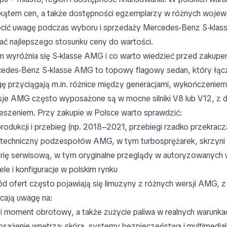
kątem cen, a także dostępności egzemplarzy w różnych woje
cić uwagę podczas wyboru i sprzedaży Mercedes-Benz S-klass
ać najlepszego stosunku ceny do wartości.
 wyróżnia się S-klasse AMG i co warto wiedzieć przed zakup
edes-Benz S-klasse AMG to topowy flagowy sedan, który łącz
ę przyciągają m.in. różnice między generacjami, wykończenie
je AMG często wyposażone są w mocne silniki V8 lub V12, z
eszeniem. Przy zakupie w Polsce warto sprawdzić:
produkcji i przebieg (np. 2018–2021, przebiegi rzadko przekracz
 techniczny podzespołów AMG, w tym turbosprężarek, skrzyni b
orię serwisową, w tym oryginalne przeglądy w autoryzowanych 
le i konfiguracje w polskim rynku
d ofert często pojawiają się limuzyny z różnych wersji AMG, z ró
cają uwagę na:
i moment obrotowy, a także zużycie paliwa w realnych warunka
sażenie wnętrza: skóra, systemy bezpieczeństwa i multimedialn