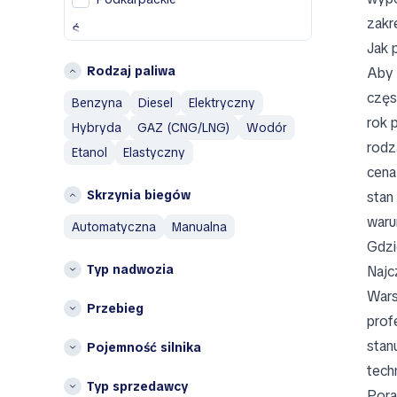
J
zakr
Ś
Jaguar
Jak 
Śląskie
Jeep
Rodzaj paliwa
Aby 
Świętokrzyskie
L
częs
Benzyna
Diesel
Elektryczny
W
Land Rover
rok 
Hybryda
GAZ (CNG/LNG)
Wodór
Wielkopolskie
rodz
M
Etanol
Elastyczny
Województwo dolnośląskie
cena
Maserati
Województwo łódzkie
Skrzynia biegów
stan 
Mazda
Województwo lubelskie
Mercedes-Benz
waru
automatyczna
manualna
województwo
MINI
Gdzi
zachodniopomorskie
Mitsubishi
Typ nadwozia
Najc
Inne
Wars
N
Opolskie
Przebieg
prof
Nissan
Podlaskie
stan
Pojemność silnika
O
tech
Omoda
Typ sprzedawcy
Pora