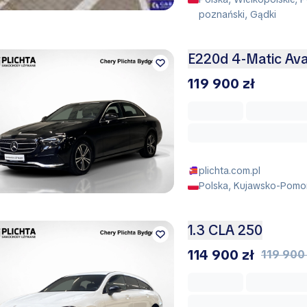
poznański, Gądki
E220d 4-Matic Av
119 900 zł
plichta.com.pl
Polska, Kujawsko-Pomor
1.3 CLA 250
114 900 zł
119 900 