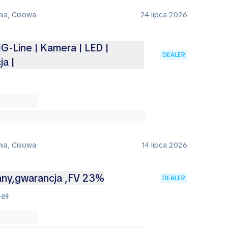
nia, Cisowa
24 lipca 2026
MG-Line | Kamera | LED |
DEALER
a |
nia, Cisowa
14 lipca 2026
any,gwarancja ,FV 23%
DEALER
 zł