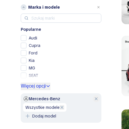
Marka i modele
Popularne
Audi
Cupra
Ford
Kia
MG
SEAT
Skoda
Więcej opcji
Volkswagen
Volvo
Mercedes-Benz
wszystkie modele
A
Dodaj model
Alfa Romeo
B