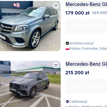
Mercedes-Benz G
179 000 zł
169 000
AutoDiscover.pl
Polska, Pomorskie, Gda
Mercedes-Benz G
215 200 zł
CarArena.pl
Polska, Wielkopolskie, 