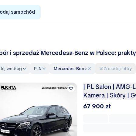
odaj samochód
ór i sprzedaż Mercedesa-Benz w Polsce: prakt
rtuj według
PLN
Mercedes-Benz
Zresetuj filtry
| PL Salon | AMG-L
Kamera | Skóry | 
67 900 zł