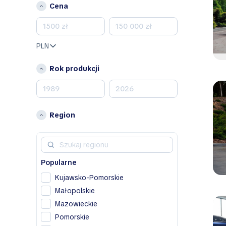
Cena
Bentley
BMW
BYD
PLN
C
Rok produkcji
Chevrolet
Chrysler
Citroen
D
Region
Dacia
Dodge
DS
Popularne
F
Kujawsko-Pomorskie
Fiat
Małopolskie
Mazowieckie
H
Pomorskie
Honda