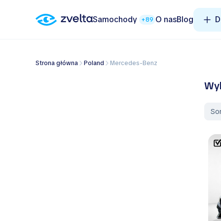
Samochody
O nas
Blog
D
+89
Strona główna
Poland
Mercedes-Benz
Wyb
So