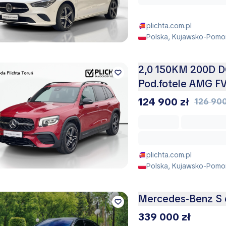
plichta.com.pl
Polska, Kujawsko-Pomor
2,0 150KM 200D D
Pod.fotele AMG 
124 900 zł
126 900
plichta.com.pl
Polska, Kujawsko-Pomor
Mercedes-Benz S
339 000 zł