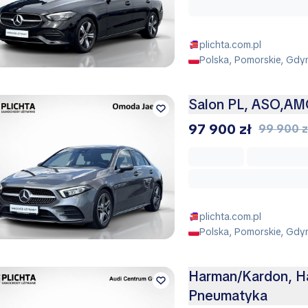
plichta.com.pl
Polska, Pomorskie, Gdy
Salon PL, ASO,AM
97 900 zł
99 900 z
plichta.com.pl
Polska, Pomorskie, Gdy
Harman/Kardon, Ha
Pneumatyka