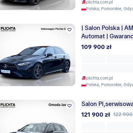
plichta.com.pl
Polska, Pomorskie, Gdy
| Salon Polska | A
Automat | Gwarancj
109 900 zł
plichta.com.pl
Polska, Pomorskie, Gdy
Salon Pl,serwisow
121 900 zł
122 900