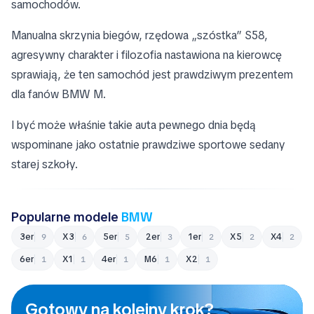
samochodów.
Manualna skrzynia biegów, rzędowa „szóstka” S58,
agresywny charakter i filozofia nastawiona na kierowcę
sprawiają, że ten samochód jest prawdziwym prezentem
dla fanów BMW M.
I być może właśnie takie auta pewnego dnia będą
wspominane jako ostatnie prawdziwe sportowe sedany
starej szkoły.
Popularne modele
BMW
3er
X3
5er
2er
1er
X5
X4
9
6
5
3
2
2
2
6er
X1
4er
M6
X2
1
1
1
1
1
Gotowy na kolejny krok?