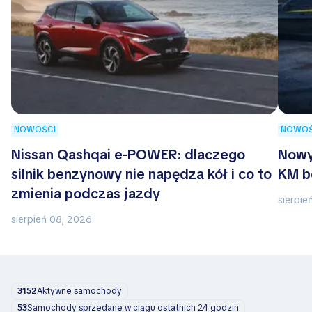
NOWOŚCI
NOWOŚ
Nissan Qashqai e-POWER: dlaczego
Nowy
silnik benzynowy nie napędza kół i co to
KM b
zmienia podczas jazdy
sierpie
sierpień 08, 2026
3152
Aktywne samochody
53
Samochody sprzedane w ciągu ostatnich 24 godzin