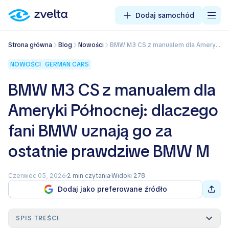
Dodaj samochód
Strona główna
Blog
Nowości
BMW M3 CS z manualem dla Ameryki Północnej: dlaczego fani BMW uznają go za ostatnie prawdziwe BMW M
NOWOŚCI
GERMAN CARS
BMW M3 CS z manualem dla
Ameryki Północnej: dlaczego
fani BMW uznają go za
ostatnie prawdziwe BMW M
Czerwiec 05, 2026
2 min czytania
Widoki 278
Dodaj jako preferowane źródło
SPIS TREŚCI