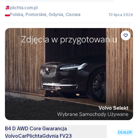
plichta.com.pl
Polska, Pomorskie, Gdynia, Cisowa
10 lipca 2026
B4 D AWD Core Gwarancja
DEALER
VolvoCarPlichtaGdynia FV23