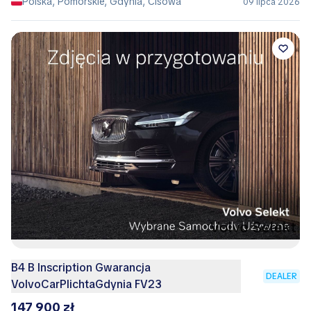
Polska, Pomorskie, Gdynia, Cisowa
09 lipca 2026
B4 B Inscription Gwarancja
DEALER
VolvoCarPlichtaGdynia FV23
147 900 zł