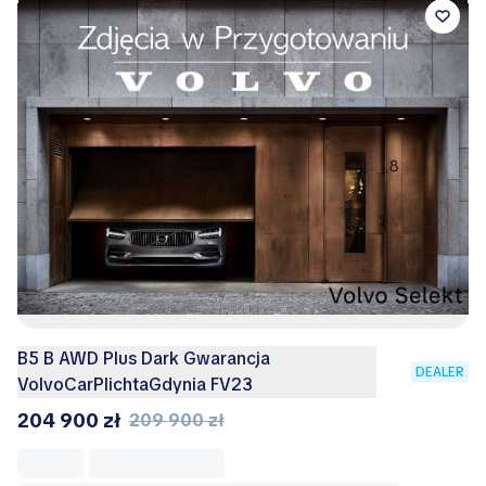
B5 B AWD Plus Dark Gwarancja
DEALER
VolvoCarPlichtaGdynia FV23
204 900 zł
209 900 zł