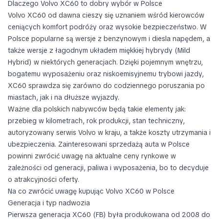
Dlaczego Volvo XC60 to dobry wybór w Polsce
Volvo XC60 od dawna cieszy się uznaniem wśród kierowców
ceniących komfort podróży oraz wysokie bezpieczeństwo. W
Polsce popularne są wersje z benzynowym i diesla napędem, a
także wersje z łagodnym układem miękkiej hybrydy (Mild
Hybrid) w niektórych generacjach. Dzięki pojemnym wnętrzu,
bogatemu wyposażeniu oraz niskoemisyjnemu trybowi jazdy,
XC60 sprawdza się zarówno do codziennego poruszania po
miastach, jak i na dłuższe wyjazdy.
Ważne dla polskich nabywców będą takie elementy jak:
przebieg w kilometrach, rok produkcji, stan techniczny,
autoryzowany serwis Volvo w kraju, a także koszty utrzymania i
ubezpieczenia. Zainteresowani sprzedażą auta w Polsce
powinni zwrócić uwagę na aktualne ceny rynkowe w
zależności od generacji, paliwa i wyposażenia, bo to decyduje
o atrakcyjności oferty.
Na co zwrócić uwagę kupując Volvo XC60 w Polsce
Generacja i typ nadwozia
Pierwsza generacja XC60 (FB) była produkowana od 2008 do