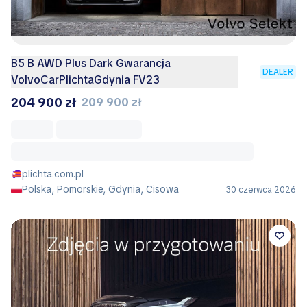
B5 B AWD Plus Dark Gwarancja
DEALER
VolvoCarPlichtaGdynia FV23
204 900 zł
209 900 zł
plichta.com.pl
Polska, Pomorskie, Gdynia, Cisowa
30 czerwca 2026