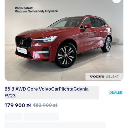
B5 B AWD Core VolvoCarPlichtaGdynia
DEALER
FV23
179 900 zł
182 900 zł