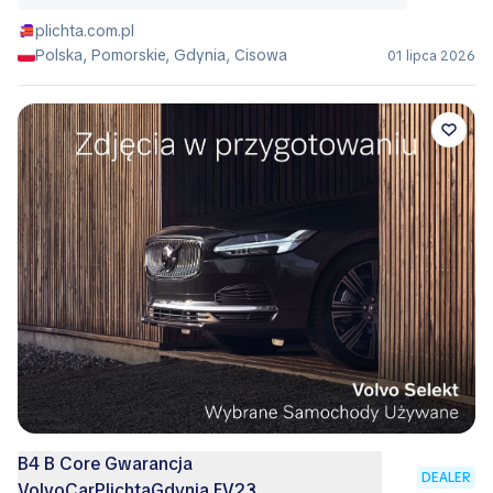
plichta.com.pl
Polska, Pomorskie, Gdynia, Cisowa
01 lipca 2026
B4 B Core Gwarancja
DEALER
VolvoCarPlichtaGdynia FV23