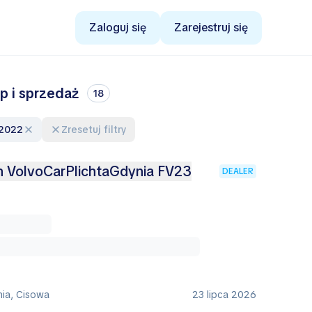
Zaloguj się
Zarejestruj się
p i sprzedaż
18
 2022
Zresetuj filtry
n VolvoCarPlichtaGdynia FV23
DEALER
nia, Cisowa
23 lipca 2026