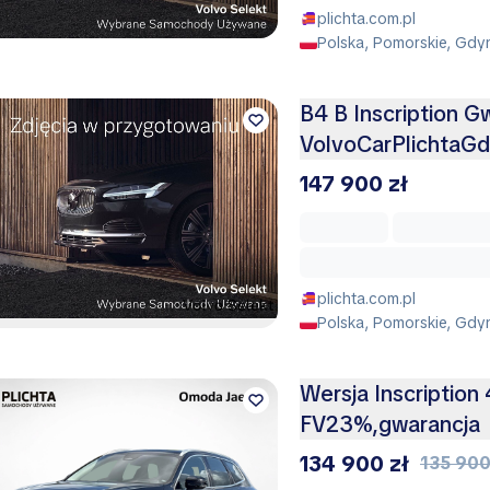
plichta.com.pl
Polska, Pomorskie, Gdy
B4 B Inscription G
VolvoCarPlichtaGd
147 900 zł
plichta.com.pl
Polska, Pomorskie, Gdy
Wersja Inscription
FV23%,gwarancja
134 900 zł
135 900