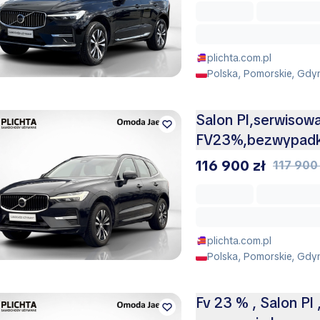
plichta.com.pl
Polska, Pomorskie, Gdy
Salon Pl,serwisowa
FV23%,bezwypad
116 900 zł
117 900 
plichta.com.pl
Polska, Pomorskie, Gdy
Fv 23 % , Salon Pl