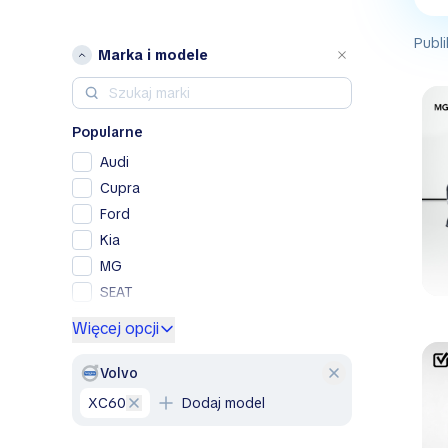
Publi
Marka i modele
Popularne
Audi
Cupra
Ford
Kia
MG
SEAT
Skoda
Więcej opcji
Volkswagen
Volvo
Volvo
XC60
Dodaj model
A
Alfa Romeo