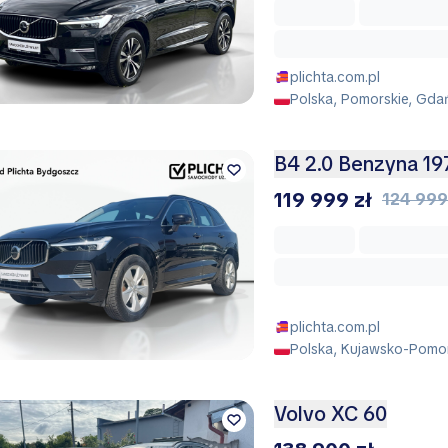
plichta.com.pl
Polska, Pomorskie, Gda
B4 2.0 Benzyna 1
119 999 zł
124 999
plichta.com.pl
Polska, Kujawsko-Pomor
Volvo XC 60