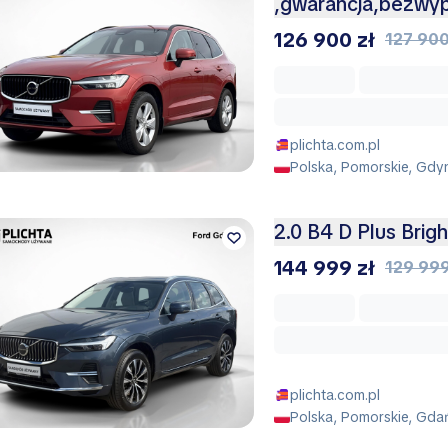
,gwarancja,bezwy
126 900 zł
127 900
plichta.com.pl
Polska, Pomorskie, Gdy
2.0 B4 D Plus Bri
144 999 zł
129 999
plichta.com.pl
Polska, Pomorskie, Gda