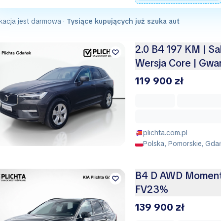
kacja jest darmowa ·
Tysiące kupujących już szuka aut
2.0 B4 197 KM | Sal
Wersja Core | Gwa
119 900 zł
plichta.com.pl
Polska, Pomorskie, Gda
B4 D AWD Moment
FV23%
139 900 zł