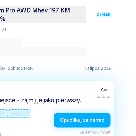
um Pro AWD Mhev 197 KM
DEALER
3%
 zł
ńsk, Schüddelkau
13 lipca 2026
Cena
– – –
jsce - zajmij je jako pierwszy.
Opublikuj za darmo
Za darmo
·
5 minut