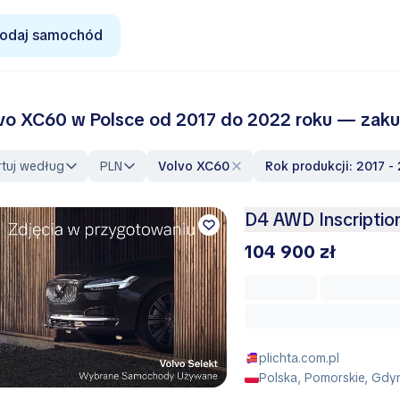
odaj samochód
vo XC60 w Polsce od 2017 do 2022 roku — zaku
rtuj według
PLN
Volvo XC60
Rok produkcji: 2017 -
D4 AWD Inscriptio
104 900 zł
plichta.com.pl
Polska, Pomorskie, Gdy