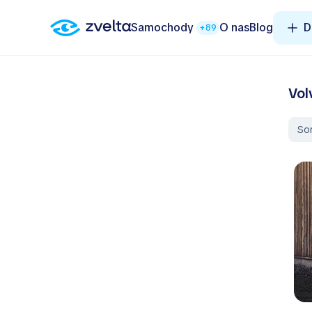
Samochody
O nas
Blog
D
+89
Vol
So