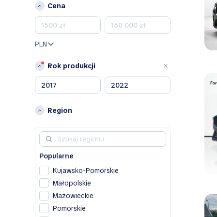
Cena
B
Bentley
BMW
PLN
BYD
Rok produkcji
C
Chevrolet
Chrysler
Citroen
Region
D
Dacia
Dodge
Popularne
DS
Kujawsko-Pomorskie
F
Małopolskie
Fiat
Mazowieckie
Pomorskie
H