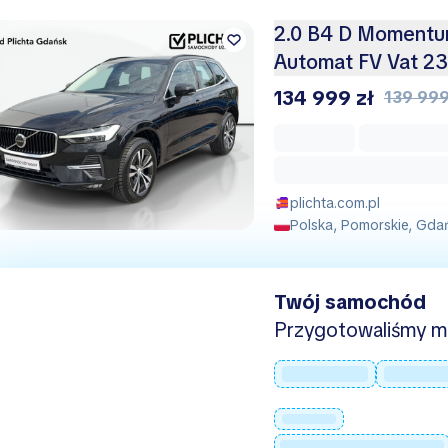
2.0 B4 D Moment
Automat FV Vat 2
134 999 zł
139 999
plichta.com.pl
Polska, Pomorskie, Gda
Twój samochód
Przygotowaliśmy mie