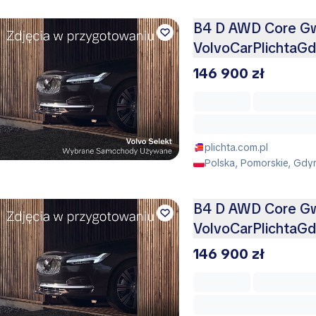
B4 D AWD Core Gw
VolvoCarPlichtaGd
146 900 zł
plichta.com.pl
Polska, Pomorskie, Gdy
B4 D AWD Core Gw
VolvoCarPlichtaGd
146 900 zł