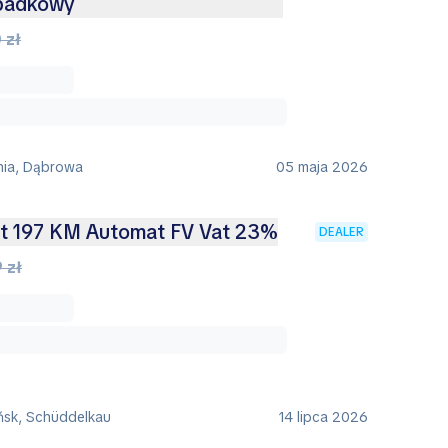
padkowy
 zł
nia, Dąbrowa
05 maja 2026
ght 197 KM Automat FV Vat 23%
DEALER
 zł
ńsk, Schüddelkau
14 lipca 2026