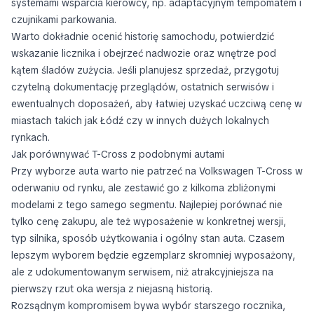
systemami wsparcia kierowcy, np. adaptacyjnym tempomatem i
czujnikami parkowania.
Warto dokładnie ocenić historię samochodu, potwierdzić
wskazanie licznika i obejrzeć nadwozie oraz wnętrze pod
kątem śladów zużycia. Jeśli planujesz sprzedaż, przygotuj
czytelną dokumentację przeglądów, ostatnich serwisów i
ewentualnych doposażeń, aby łatwiej uzyskać uczciwą cenę w
miastach takich jak Łódź czy w innych dużych lokalnych
rynkach.
Jak porównywać T-Cross z podobnymi autami
Przy wyborze auta warto nie patrzeć na Volkswagen T-Cross w
oderwaniu od rynku, ale zestawić go z kilkoma zbliżonymi
modelami z tego samego segmentu. Najlepiej porównać nie
tylko cenę zakupu, ale też wyposażenie w konkretnej wersji,
typ silnika, sposób użytkowania i ogólny stan auta. Czasem
lepszym wyborem będzie egzemplarz skromniej wyposażony,
ale z udokumentowanym serwisem, niż atrakcyjniejsza na
pierwszy rzut oka wersja z niejasną historią.
Rozsądnym kompromisem bywa wybór starszego rocznika,