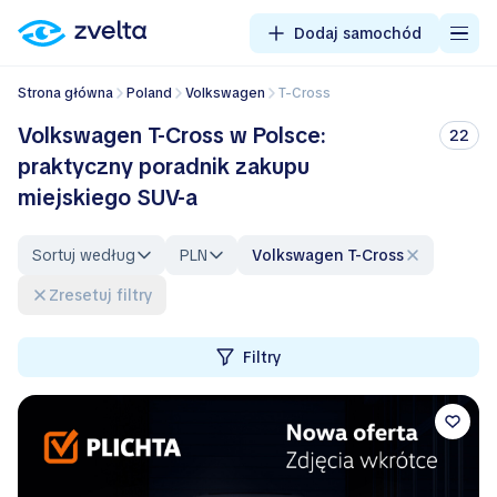
Dodaj samochód
Strona główna
Poland
Volkswagen
T-Cross
Volkswagen T-Cross w Polsce:
22
praktyczny poradnik zakupu
miejskiego SUV-a
Sortuj według
PLN
Volkswagen T-Cross
Zresetuj filtry
Filtry