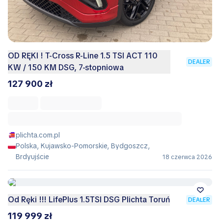
OD RĘKI ! T-Cross R-Line 1.5 TSI ACT 110
DEALER
KW / 150 KM DSG, 7-stopniowa
127 900 zł
plichta.com.pl
Polska, Kujawsko-Pomorskie, Bydgoszcz,
Brdyujście
18 czerwca 2026
Od Ręki !!! LifePlus 1.5TSI DSG Plichta Toruń
DEALER
119 999 zł