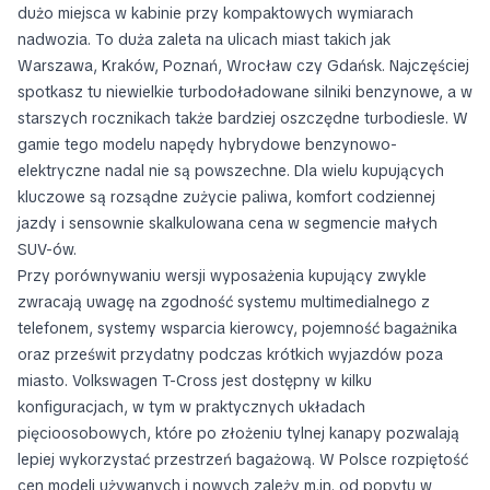
dużo miejsca w kabinie przy kompaktowych wymiarach
nadwozia. To duża zaleta na ulicach miast takich jak
Warszawa, Kraków, Poznań, Wrocław czy Gdańsk. Najczęściej
spotkasz tu niewielkie turbodoładowane silniki benzynowe, a w
starszych rocznikach także bardziej oszczędne turbodiesle. W
gamie tego modelu napędy hybrydowe benzynowo-
elektryczne nadal nie są powszechne. Dla wielu kupujących
kluczowe są rozsądne zużycie paliwa, komfort codziennej
jazdy i sensownie skalkulowana cena w segmencie małych
SUV-ów.
Przy porównywaniu wersji wyposażenia kupujący zwykle
zwracają uwagę na zgodność systemu multimedialnego z
telefonem, systemy wsparcia kierowcy, pojemność bagażnika
oraz prześwit przydatny podczas krótkich wyjazdów poza
miasto. Volkswagen T-Cross jest dostępny w kilku
konfiguracjach, w tym w praktycznych układach
pięcioosobowych, które po złożeniu tylnej kanapy pozwalają
lepiej wykorzystać przestrzeń bagażową. W Polsce rozpiętość
cen modeli używanych i nowych zależy m.in. od popytu w