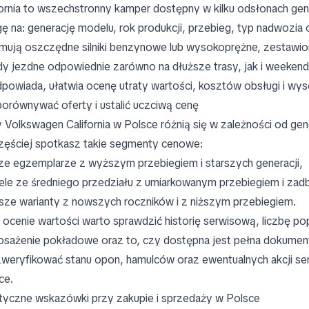
fornia to wszechstronny kamper dostępny w kilku odsłonach ge
ę na: generację modelu, rok produkcji, przebieg, typ nadwozia 
mują oszczędne silniki benzynowe lub wysokoprężne, zestawio
dy jezdne odpowiednie zarówno na dłuższe trasy, jak i weekend
dpowiada, ułatwia ocenę utraty wartości, kosztów obsługi i w
porównywać oferty i ustalić uczciwą cenę
 Volkswagen California w Polsce różnią się w zależności od gene
zęściej spotkasz takie segmenty cenowe:
ze egzemplarze z wyższym przebiegiem i starszych generacji,
le ze średniego przedziału z umiarkowanym przebiegiem i za
sze warianty z nowszych roczników i z niższym przebiegiem.
 ocenie wartości warto sprawdzić historię serwisową, liczbę pop
sażenie pokładowe oraz to, czy dostępna jest pełna dokumen
zweryfikować stanu opon, hamulców oraz ewentualnych akcji ser
ce.
tyczne wskazówki przy zakupie i sprzedaży w Polsce