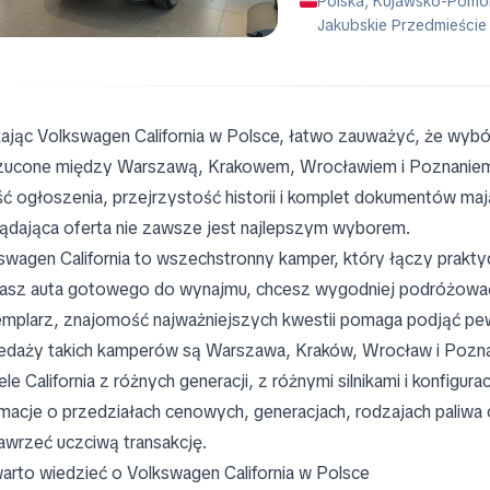
Polska, Kujawsko-Pomor
Jakubskie Przedmieście
ając Volkswagen California w Polsce, łatwo zauważyć, że wybór
zucone między Warszawą, Krakowem, Wrocławiem i Poznaniem. 
ść ogłoszenia, przejrzystość historii i komplet dokumentów maj
ądająca oferta nie zawsze jest najlepszym wyborem.
swagen California to wszechstronny kamper, który łączy prakty
asz auta gotowego do wynajmu, chcesz wygodniej podróżować 
mplarz, znajomość najważniejszych kwestii pomaga podjąć pew
edaży takich kamperów są Warszawa, Kraków, Wrocław i Poznań,
le California z różnych generacji, z różnymi silnikami i konfigur
rmacje o przedziałach cenowych, generacjach, rodzajach paliw
awrzeć uczciwą transakcję.
arto wiedzieć o Volkswagen California w Polsce