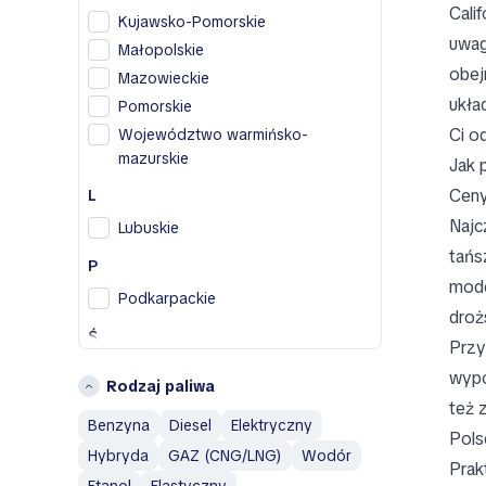
Cali
Kujawsko-Pomorskie
H
uwag
Małopolskie
Honda
obej
Mazowieckie
Hyundai
ukła
Pomorskie
I
Ci o
Województwo warmińsko-
mazurskie
Infiniti
Jak 
Isuzu
Ceny
L
Najc
J
Lubuskie
tańs
Jaguar
P
mode
Jeep
Podkarpackie
droż
L
Ś
Przy
Land Rover
Śląskie
wypo
Rodzaj paliwa
M
Świętokrzyskie
też 
Benzyna
Diesel
Elektryczny
Mazda
W
Pols
Hybryda
GAZ (CNG/LNG)
Wodór
Mercedes-Benz
Wielkopolskie
Prak
MINI
Etanol
Elastyczny