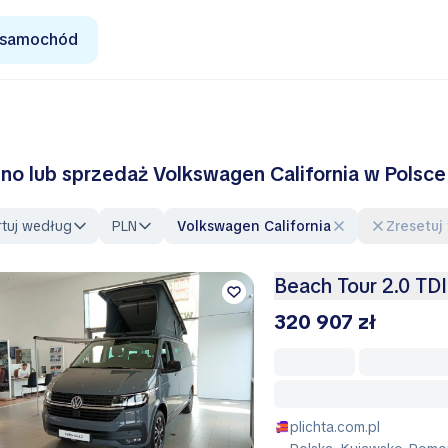
 samochód
no lub sprzedaż Volkswagen California w Polsce
rtuj według
PLN
Volkswagen California
Zresetuj 
Beach Tour 2.0 T
320 907 zł
plichta.com.pl