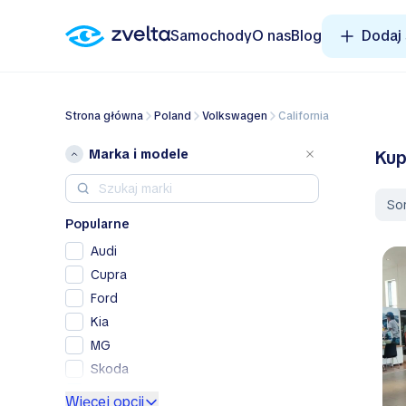
Samochody
O nas
Blog
Dodaj
Strona główna
Poland
Volkswagen
California
Marka i modele
Kup
So
Popularne
Audi
Cupra
Ford
Kia
MG
Skoda
Volkswagen
Więcej opcji