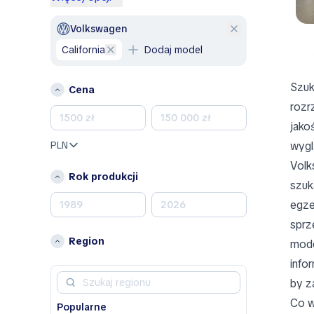
Volvo
Volkswagen
A
California
Dodaj model
Alfa Romeo
B
Szuk
Cena
Bentley
rozr
BMW
jako
BYD
PLN
wygl
C
Volk
Rok produkcji
Chevrolet
szuk
Citroen
egze
D
sprz
Region
mode
Dacia
DS
info
by z
F
Co w
Popularne
Fiat