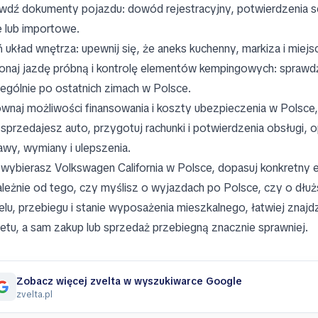
wdź dokumenty pojazdu: dowód rejestracyjny, potwierdzenia se
e lub importowe.
 układ wnętrza: upewnij się, że aneks kuchenny, markiza i mie
naj jazdę próbną i kontrolę elementów kempingowych: sprawdź 
ególnie po ostatnich zimach w Polsce.
wnaj możliwości finansowania i koszty ubezpieczenia w Polsce,
i sprzedajesz auto, przygotuj rachunki i potwierdzenia obsługi,
awy, wymiany i ulepszenia.
i wybierasz Volkswagen California w Polsce, dopasuj konkretn
ależnie od tego, czy myślisz o wyjazdach po Polsce, czy o dłużs
lu, przebiegu i stanie wyposażenia mieszkalnego, łatwiej znajd
etu, a sam zakup lub sprzedaż przebiegną znacznie sprawniej.
Zobacz więcej zvelta w wyszukiwarce Google
zvelta.pl