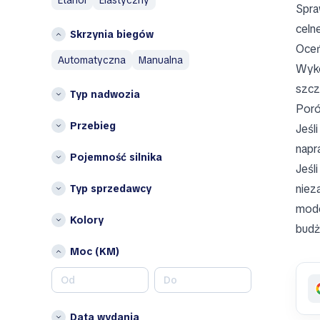
Województwo dolnośląskie
Spra
Mitsubishi
Województwo łódzkie
celn
Skrzynia biegów
N
Województwo lubelskie
Oceń
automatyczna
manualna
województwo
Nissan
Wyko
zachodniopomorskie
szcz
O
Typ nadwozia
Inne
Poró
Omoda
Opolskie
Przebieg
Jeśl
Opel
Podlaskie
napr
P
Pojemność silnika
Jeśl
Peugeot
niez
Typ sprzedawcy
Porsche
mode
R
Kolory
budż
Renault
Moc (KM)
S
SEAT
Suzuki
Data wydania