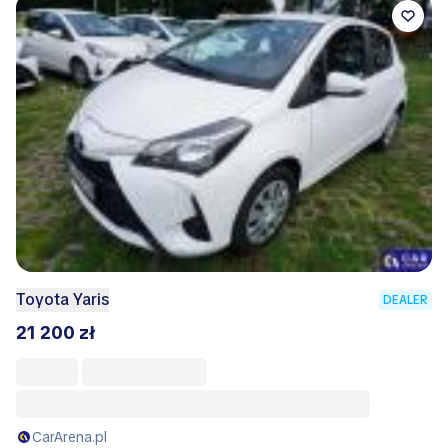
Toyota Yaris
DEALER
21 200 zł
CarArena.pl