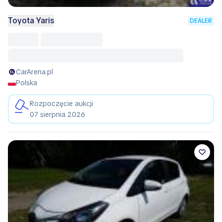
Toyota Yaris
DEALER
CarArena.pl
Polska
Rozpoczęcie aukcji
07 sierpnia 2026