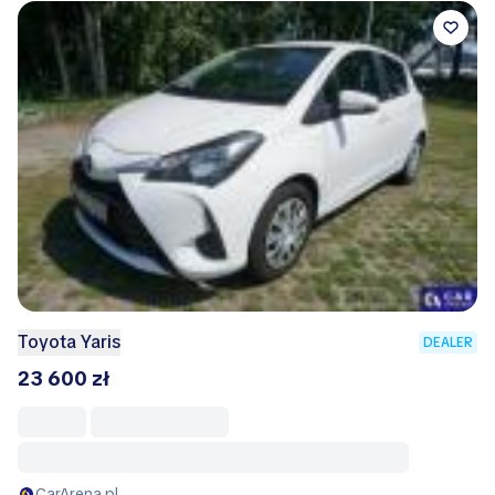
Toyota Yaris
DEALER
23 600 zł
CarArena.pl