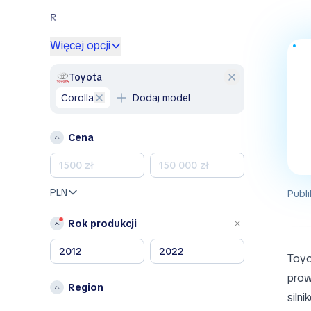
R
Renault
Więcej opcji
S
Toyota
Skoda
Corolla
Dodaj model
V
Volkswagen
Cena
Inne
Abarth
AC
PLN
Publi
ACE EV
Rok produkcji
Acura
Adler
Toyo
Aeolus
prow
Aiways
Region
siln
Aixam