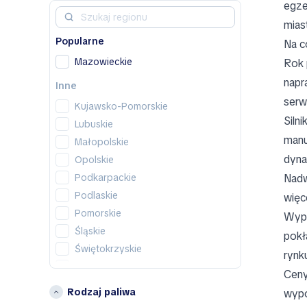
egze
Al Damani
mias
Alfa Romeo
Popularne
Alpina
Na c
Alpine
Mazowieckie
Rok 
AM General
napr
Inne
AMC
serw
Kujawsko-Pomorskie
Apal
Siln
Lubuskie
Arcfox
manu
Małopolskie
Ariel
dyna
Opolskie
Aro
Podkarpackie
Nadw
Asia
Podlaskie
więc
Aston Martin
Pomorskie
Wypo
Auburn
Śląskie
pokł
Aurus
Świętokrzyskie
rynk
Austin
Wielkopolskie
Ceny
Austin Healey
Województwo dolnośląskie
Rodzaj paliwa
Autobianchi
wypo
Województwo łódzkie