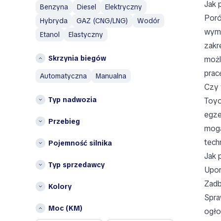
Avatr
Jak 
Benzyna
Diesel
Elektryczny
Województwo lubelskie
Avtokam
Poró
Hybryda
GAZ (CNG/LNG)
Wodór
Województwo warmińsko-
BAIC
wyma
mazurskie
Etanol
Elastyczny
Bajaj
zakr
województwo
Baltijas Dzips
zachodniopomorskie
Skrzynia biegów
możl
Batmobile
prac
automatyczna
manualna
Bentley
Czy 
Bertone
Typ nadwozia
Toyo
Bestune
egze
Bilenkin
Przebieg
mogą
Bio auto
tech
Pojemność silnika
Bitter
Jak 
Bizzarrini
Typ sprzedawcy
Blaval
Upor
BMW
Zadb
Kolory
Bolloré
Spra
Borgward
Moc (KM)
ogło
Brabham Automotive