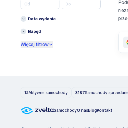
Pods
Brabus
niez
Brilliance
prze
Data wydania
Bristol
Bronto
Napęd
Bufori
Więcej filtrów
Bugatti
Buick
BYD
Byvin
Cadillac
Callaway
Carbodies
15
Aktywne samochody
3187
Samochody sprzedane 
Casalini
Caterham
Samochody
O nas
Blog
Kontakt
Cenntro
Chana
Changan