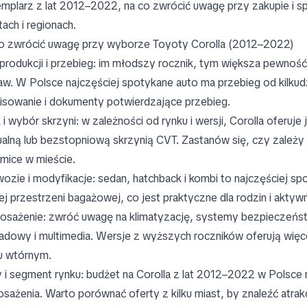
mplarz z lat 2012–2022, na co zwrócić uwagę przy zakupie i sp
tach i regionach.
o zwrócić uwagę przy wyborze Toyoty Corolla (2012–2022)
produkcji i przebieg: im młodszy rocznik, tym większa pewnoś
aw. W Polsce najczęściej spotykane auto ma przebieg od kilkudz
isowanie i dokumenty potwierdzające przebieg.
ik i wybór skrzyni: w zależności od rynku i wersji, Corolla ofer
alną lub bezstopniową skrzynią CVT. Zastanów się, czy zależy 
mice w mieście.
ozie i modyfikacje: sedan, hatchback i kombi to najczęściej s
ej przestrzeni bagażowej, co jest praktyczne dla rodzin i aktywn
sażenie: zwróć uwagę na klimatyzację, systemy bezpieczeńs
adowy i multimedia. Wersje z wyższych roczników oferują więc
u wtórnym.
 i segment rynku: budżet na Corolla z lat 2012–2022 w Polsce ró
sażenia. Warto porównać oferty z kilku miast, by znaleźć atra