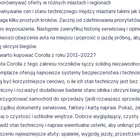
porównywać oferty w różnych miastach i regionach
wnywanie cen i stanu technicznego między miastami takimi ja
ga kilku prostych kroków. Zacznij od zdefiniowania priorytetów
es wyposażenia. Następnie zweryfikuj historię serwisową i opin
iwości obejrzenia auta na miejscu i poprosić o jazdę próbną, a
ę skrzyni biegów.
warto kupować Corolla z roku 2012–2022?
ta Corolla z tego zakresu roczników łączy solidną niezawodno
mplarze oferują najnowsze systemy bezpieczeństwa i technolo
 być korzystniejsze cenowo, o ile ich stan techniczny jest be
niczny i rozważyć dodatkowe badanie stanu silnika i skrzyni bie
przygotować samochód do sprzedaży (jeśli rozważasz sprzedaż
ządkuj dokumenty serwisowe, faktury i kartę napraw. Pokaż, że
aj o czystość i schludne wnętrze. Dobrze wyglądający, czysty
wdź stan techniczny i napraw ewentualne usterki, aby uniknąć 
szeniu najważniejsze atuty: spalanie, wygodę jazdy, przestrze