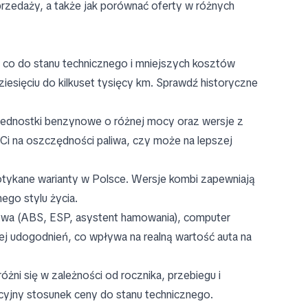
rzedaży, a także jak porównać oferty w różnych
ć co do stanu technicznego i mniejszych kosztów
iesięciu do kilkuset tysięcy km. Sprawdź historyczne
uje jednostki benzynowe o różnej mocy oraz wersje z
Ci na oszczędności paliwa, czy może na lepszej
potykane warianty w Polsce. Wersje kombi zapewniają
ego stylu życia.
twa (ABS, ESP, asystent hamowania), computer
ej udogodnień, co wpływa na realną wartość auta na
żni się w zależności od rocznika, przebiegu i
kcyjny stosunek ceny do stanu technicznego.