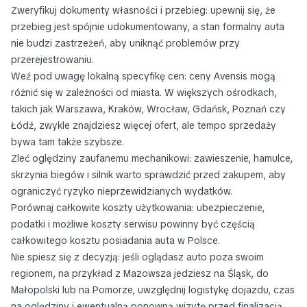
Zweryfikuj dokumenty własności i przebieg: upewnij się, że
przebieg jest spójnie udokumentowany, a stan formalny auta
nie budzi zastrzeżeń, aby uniknąć problemów przy
przerejestrowaniu.
Weź pod uwagę lokalną specyfikę cen: ceny Avensis mogą
różnić się w zależności od miasta. W większych ośrodkach,
takich jak Warszawa, Kraków, Wrocław, Gdańsk, Poznań czy
Łódź, zwykle znajdziesz więcej ofert, ale tempo sprzedaży
bywa tam także szybsze.
Zleć oględziny zaufanemu mechanikowi: zawieszenie, hamulce,
skrzynia biegów i silnik warto sprawdzić przed zakupem, aby
ograniczyć ryzyko nieprzewidzianych wydatków.
Porównaj całkowite koszty użytkowania: ubezpieczenie,
podatki i możliwe koszty serwisu powinny być częścią
całkowitego kosztu posiadania auta w Polsce.
Nie spiesz się z decyzją: jeśli oglądasz auto poza swoim
regionem, na przykład z Mazowsza jedziesz na Śląsk, do
Małopolski lub na Pomorze, uwzględnij logistykę dojazdu, czas
na oględziny i ewentualną ponowną wizytę przed finalizacją