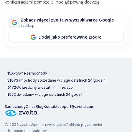
konfiguracjami pomoże Ci podjąć pewną decyzję.
Zobacz więcej zvelta w wyszukiwarce Google
zvelta.pl
Dodaj jako preferowane źródło
15
Aktywne samochody
3187
Samochody sprzedane w ciągu ostatnich 24 godzin
6172
Odwiedziny w ostatnim miesiącu
185
Odwiedziny w ciągu ostatnich 24 godzin
Samochody
O nas
Blog
Kontakt
support@zvelta.com
© 2026 zvelta
Warunki użytkowania
Polityka prywatności
Informacje dla dealerów