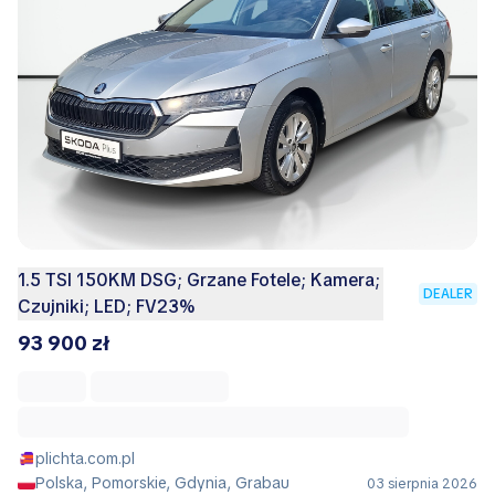
1.5 TSI 150KM DSG; Grzane Fotele; Kamera;
DEALER
Czujniki; LED; FV23%
93 900 zł
plichta.com.pl
Polska, Pomorskie, Gdynia, Grabau
03 sierpnia 2026