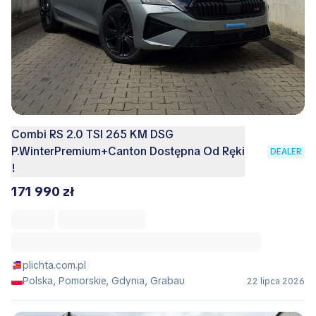
Combi RS 2.0 TSI 265 KM DSG
P.WinterPremium+Canton Dostępna Od Ręki
DEALER
!
171 990 zł
plichta.com.pl
Polska, Pomorskie, Gdynia, Grabau
22 lipca 2026