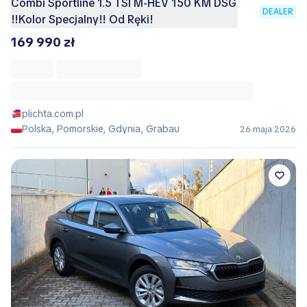
Combi Sportline 1.5 TSI M-HEV 150 KM DSG
DEALER
!!Kolor Specjalny!! Od Ręki!
169 990 zł
plichta.com.pl
Polska, Pomorskie, Gdynia, Grabau
26 maja 2026