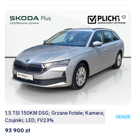
1.5 TSI 150KM DSG; Grzane Fotele; Kamera;
DEALER
Czujniki; LED; FV23%
93 900 zł