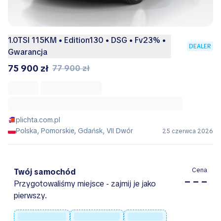
1.0TSI 115KM • Edition130 • DSG • Fv23% •
DEALER
Gwarancja
75 900 zł
77 900 zł
plichta.com.pl
Polska, Pomorskie, Gdańsk, VII Dwór
25 czerwca 2026
Cena
Twój samochód
– – –
Przygotowaliśmy miejsce - zajmij je jako
pierwszy.