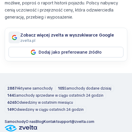
możliwe, poproś o raport historii pojazdu. Polscy nabywcy
cenią uczciwość i przejrzność ceny, która odzwierciedla
generację, przebieg i wyposażenie.
Zobacz więcej zvelta w wyszukiwarce Google
zvelta.pl
Dodaj jako preferowane źródło
2887
Aktywne samochody
105
Samochody dodane dzisiaj
144
Samochody sprzedane w ciągu ostatnich 24 godzin
6265
Odwiedziny w ostatnim miesiącu
149
Odwiedziny w ciągu ostatnich 24 godzin
Samochody
O nas
Blog
Kontakt
support@zvelta.com