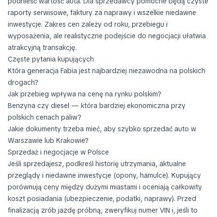
podnieść wartość auta. Dla sprzedawcy pomocne będą czyste
raporty serwisowe, faktury za naprawy i wszelkie niedawne
inwestycje. Zakres cen zależy od roku, przebiegu i
wyposażenia, ale realistyczne podejście do negocjacji ułatwia
atrakcyjną transakcję.
Częste pytania kupujących
Która generacja Fabia jest najbardziej niezawodna na polskich
drogach?
Jak przebieg wpływa na cenę na rynku polskim?
Benzyna czy diesel — która bardziej ekonomiczna przy
polskich cenach paliw?
Jakie dokumenty trzeba mieć, aby szybko sprzedać auto w
Warszawie lub Krakowie?
Sprzedaż i negocjacje w Polsce
Jeśli sprzedajesz, podkreśl historię utrzymania, aktualne
przeglądy i niedawne inwestycje (opony, hamulce). Kupujący
porównują ceny między dużymi miastami i oceniają całkowity
koszt posiadania (ubezpieczenie, podatki, naprawy). Przed
finalizacją zrób jazdę próbną, zweryfikuj numer VIN i, jeśli to