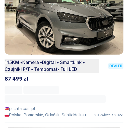
115KM •Kamera •Digital • SmartLink •
DEALER
Czujniki P/T • Tempomat• Full LED
87 499 zł
plichta.com.pl
Polska, Pomorskie, Gdańsk, Schüddelkau
20 kwietnia 2026