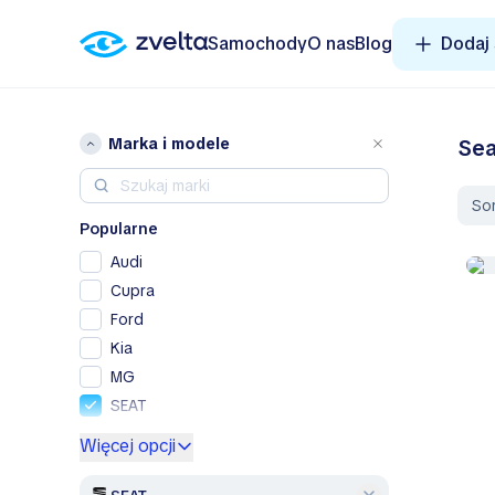
Samochody
O nas
Blog
Dodaj
Marka i modele
Sea
So
Popularne
Audi
Cupra
Ford
Kia
MG
SEAT
Skoda
Więcej opcji
Volkswagen
Volvo