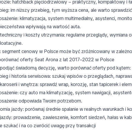
ozie: hatchback pięciodrzwiowy – praktyczny, kompaktowy i ł
bieg: im niższy przebieg, tym wyższa cena, ale warto sprawdzić
sażenie: klimatyzacja, system multimedialny, asystenci, monit
ieczeństwa wpływają na wartość auta.
 techniczny i koszty utrzymania: regularne przeglądy, wymiana
loatacyjne.
: segment cenowy w Polsce może być zróżnicowany w zależności
porównać oferty Seat Arona z lat 2017–2022 w Polsce
podjąć świadomą decyzję, warto porównać oferty pod kątem:
bieg i historia serwisowa: szukaj wpisów o przeglądach, naprawa
 karoserii i wnętrza: sprawdź wrap, korozję, stan tapicerek i e
sażenie: czy auto ma klimatyzację, system nawigacji, asystent
sażenie odpowiada Twoim potrzebom.
omia jazdy: porównaj średnie spalanie w realnych warunkach i k
 jazdy: prowadzenie, zawieszenie, komfort siedzeń, hałas w kab
e szukać i na co zwrócić uwagę przy transakcji