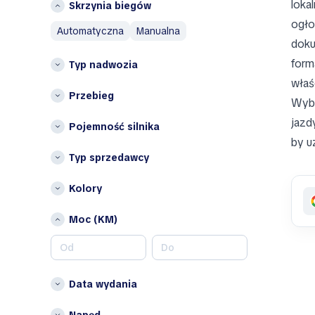
loka
Skrzynia biegów
Mazda
Województwo lubelskie
ogło
Mercedes-Benz
automatyczna
manualna
województwo
doku
MINI
zachodniopomorskie
Mitsubishi
form
Typ nadwozia
Inne
właśc
N
Opolskie
Przebieg
Wybi
Nissan
Podlaskie
jazd
Pojemność silnika
O
by u
Omoda
Typ sprzedawcy
Opel
Kolory
P
Peugeot
Moc (KM)
Porsche
R
RAM
Data wydania
Renault
Napęd