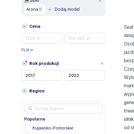
SEAT
Arona
Dodaj model
A
Alfa Romeo
Cena
Seat
B
desi
Bentley
Osob
BMW
PLN
jazd
BYD
bezp
Rok produkcji
C
Czeg
Chevrolet
Wybi
Chrysler
mark
Citroen
Region
wypo
D
gene
Dacia
trwa
Dodge
siln
Popularne
DS
od s
Kujawsko-Pomorskie