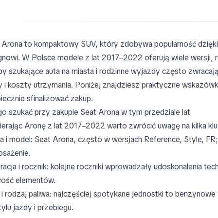
 Arona to kompaktowy SUV, który zdobywa popularność dzięki
gnowi. W Polsce modele z lat 2017–2022 oferują wiele wersji, r
y szukające auta na miasta i rodzinne wyjazdy często zwracają 
y i koszty utrzymania. Poniżej znajdziesz praktyczne wskazówk
iecznie sfinalizować zakup.
o szukać przy zakupie Seat Arona w tym przedziale lat
erając Aronę z lat 2017–2022 warto zwrócić uwagę na kilka k
a i model: Seat Arona, często w wersjach Reference, Style, FR
sażenie.
racja i rocznik: kolejne roczniki wprowadzały udoskonalenia te
łość elementów.
ik i rodzaj paliwa: najczęściej spotykane jednostki to benzynowe 1
tylu jazdy i przebiegu.