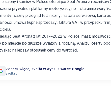
lne salony i komisy w Polsce oferujące Seat Arona z rocznikó
szenia prywatne i platformy motoryzacyjne – starannie weryfiku
menty: ważny przegląd techniczny, historia serwisowa, karta poj
alności: umowa kupna-sprzedaży, faktura VAT w przypadku fir
iciela.
erając Seat Arona z lat 2017–2022 w Polsce, masz możliwość
y po mieście po dłuższe wyjazdy z rodziną. Analizuj oferty po
zyskać najlepszy stosunek ceny do wartości.
Zobacz więcej zvelta w wyszukiwarce Google
zvelta.pl