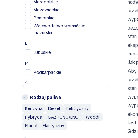
F
nadw
Małopolskie
Fiat
Mazowieckie
prze
Pomorskie
wypo
H
Województwo warmińsko-
bezp
Honda
mazurskie
stan
Hyundai
L
eksp
I
Lubuskie
cena
Infiniti
Jak 
P
Isuzu
Aby 
Podkarpackie
J
prze
Ś
Jaguar
stan
Śląskie
Jeep
wypo
Rodzaj paliwa
Świętokrzyskie
L
wypo
Benzyna
Diesel
Elektryczny
W
Land Rover
ekon
Hybryda
GAZ (CNG/LNG)
Wodór
Wielkopolskie
test
M
Etanol
Elastyczny
Województwo dolnośląskie
Gdzi
Maserati
Województwo łódzkie