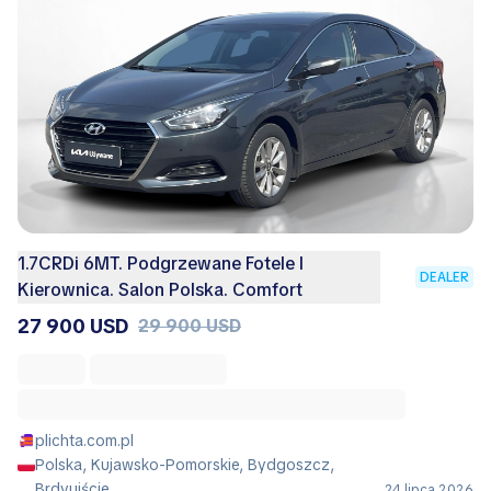
1.7CRDi 6MT. Podgrzewane Fotele I
DEALER
Kierownica. Salon Polska. Comfort
27 900 USD
29 900 USD
plichta.com.pl
Polska, Kujawsko-Pomorskie, Bydgoszcz,
Brdyujście
24 lipca 2026