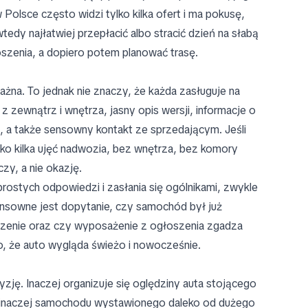
Polsce często widzi tylko kilka ofert i ma pokusę,
edy najłatwiej przepłacić albo stracić dzień na słabą
szenia, a dopiero potem planować trasę.
żna. To jednak nie znaczy, że każda zasługuje na
zewnątrz i wnętrza, jasny opis wersji, informacje o
ta, a także sensowny kontakt ze sprzedającym. Jeśli
ko kilka ujęć nadwozia, bez wnętrza, bez komory
czy, a nie okazję.
prostych odpowiedzi i zasłania się ogólnikami, zwykle
nsowne jest dopytanie, czy samochód był już
zenie oraz czy wyposażenie z ogłoszenia zgadza
o, że auto wygląda świeżo i nowocześnie.
yzję. Inaczej organizuje się oględziny auta stojącego
, a inaczej samochodu wystawionego daleko od dużego