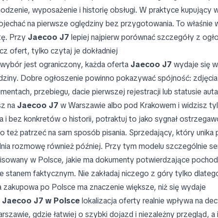
odzenie, wyposażenie i historię obsługi. W praktyce kupujący w 
ojechać na pierwsze oględziny bez przygotowania. To właśnie wt
tę. Przy
Jaecoo J7
lepiej najpierw porównać szczegóły z ogło
icz ofert, tylko czytaj je dokładniej
wybór jest ograniczony, każda oferta
Jaecoo J7
wydaje się wa
dziny. Dobre ogłoszenie powinno pokazywać spójność: zdjęcia z 
mentach, przebiegu, dacie pierwszej rejestracji lub statusie au
isz na
Jaecoo J7
w Warszawie albo pod Krakowem i widzisz tyl
ika i bez konkretów o historii, potraktuj to jako sygnał ostrzegaw
o też patrzeć na sam sposób pisania. Sprzedający, który unika 
dnia rozmowę również później. Przy tym modelu szczególnie se
isowany w Polsce, jakie ma dokumenty potwierdzające pochod
ze stanem faktycznym. Nie zakładaj niczego z góry tylko dlateg
a zakupowa po Polsce ma znaczenie większe, niż się wydaje
y
Jaecoo J7 w Polsce
lokalizacja oferty realnie wpływa na dec
rszawie, gdzie łatwiej o szybki dojazd i niezależny przegląd