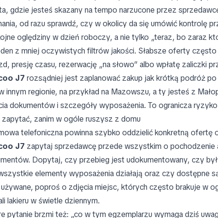
ta, gdzie jesteś skazany na tempo narzucone przez sprzedawcę
ania, od razu sprawdź, czy w okolicy da się umówić kontrolę p
ojne oględziny w dzień roboczy, a nie tylko „teraz, bo zaraz kt
eden z mniej oczywistych filtrów jakości. Słabsze oferty częst
zd, presję czasu, rezerwację „na słowo” albo wpłatę zaliczki p
coo J7
rozsądniej jest zaplanować zakup jak krótką podróż po r
 w innym regionie, na przykład na Mazowszu, a ty jesteś z Małop
cia dokumentów i szczegóły wyposażenia. To ogranicza ryzyko
 zapytać, zanim w ogóle ruszysz z domu
owa telefoniczna powinna szybko oddzielić konkretną ofertę od
coo J7
zapytaj sprzedawcę przede wszystkim o pochodzenie au
mentów. Dopytaj, czy przebieg jest udokumentowany, czy były 
wszystkie elementy wyposażenia działają oraz czy dostępne są dw
 używane, poproś o zdjęcia miejsc, których często brakuje w ogł
ali lakieru w świetle dziennym.
e pytanie brzmi też: „co w tym egzemplarzu wymaga dziś uwagi