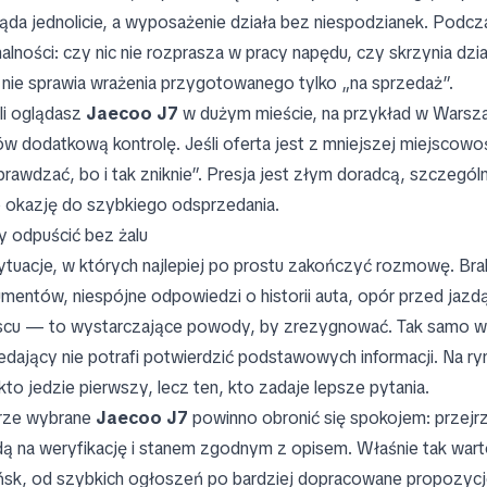
ąda jednolicie, a wyposażenie działa bez niespodzianek. Podczas
alności: czy nic nie rozprasza w pracy napędu, czy skrzynia dzia
 nie sprawia wrażenia przygotowanego tylko „na sprzedaż”.
li oglądasz
Jaecoo J7
w dużym mieście, na przykład w Warszaw
ów dodatkową kontrolę. Jeśli oferta jest z mniejszej miejscowoś
prawdzać, bo i tak zniknie”. Presja jest złym doradcą, szczególn
o okazję do szybkiego odsprzedania.
y odpuścić bez żalu
ytuacje, w których najlepiej po prostu zakończyć rozmowę. Bra
mentów, niespójne odpowiedzi o historii auta, opór przed jaz
scu — to wystarczające powody, by zrezygnować. Tak samo w
edający nie potrafi potwierdzić podstawowych informacji. Na
 kto jedzie pierwszy, lecz ten, kto zadaje lepsze pytania.
rze wybrane
Jaecoo J7
powinno obronić się spokojem: przej
ą na weryfikację i stanem zgodnym z opisem. Właśnie tak wa
sk, od szybkich ogłoszeń po bardziej dopracowane propozycje