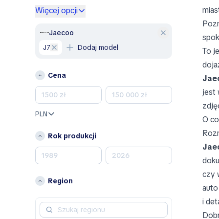
Skoda
mias
Więcej opcji
Volkswagen
Pozn
Volvo
Jaecoo
spok
J7
Dodaj model
A
To j
Alfa Romeo
doja
Cena
Jae
B
jest
Bentley
zdję
BMW
PLN
O co
BYD
Rozm
Rok produkcji
C
Jae
Chevrolet
doku
Chrysler
czy 
Citroen
Region
auto
D
i det
Dacia
Dobr