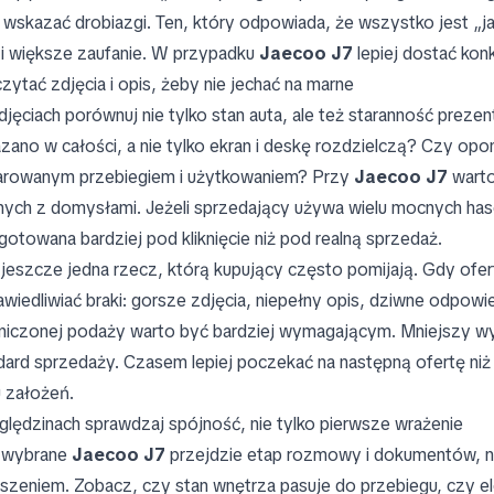
 wskazać drobiazgi. Ten, który odpowiada, że wszystko jest „j
i większe zaufanie. W przypadku
Jaecoo J7
lepiej dostać kon
czytać zdjęcia i opis, żeby nie jechać na marne
djęciach porównuj nie tylko stan auta, ale też staranność preze
zano w całości, a nie tylko ekran i deskę rozdzielczą? Czy opon
arowanym przebiegiem i użytkowaniem? Przy
Jaecoo J7
warto
ych z domysłami. Jeżeli sprzedający używa wielu mocnych hase
gotowana bardziej pod kliknięcie niż pod realną sprzedaż.
 jeszcze jedna rzecz, którą kupujący często pomijają. Gdy ofe
awiedliwiać braki: gorsze zdjęcia, niepełny opis, dziwne odpo
niczonej podaży warto być bardziej wymagającym. Mniejszy wy
dard sprzedaży. Czasem lepiej poczekać na następną ofertę ni
u założeń.
ględzinach sprawdzaj spójność, nie tylko pierwsze wrażenie
i wybrane
Jaecoo J7
przejdzie etap rozmowy i dokumentów, na
szeniem. Zobacz, czy stan wnętrza pasuje do przebiegu, czy el