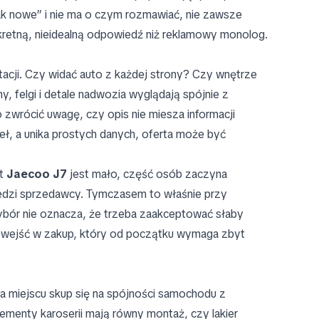
ak nowe” i nie ma o czym rozmawiać, nie zawsze
kretną, nieidealną odpowiedź niż reklamowy monolog.
ntacji. Czy widać auto z każdej strony? Czy wnętrze
y, felgi i detale nadwozia wyglądają spójnie z
 zwrócić uwagę, czy opis nie miesza informacji
ł, a unika prostych danych, oferta może być
rt
Jaecoo J7
jest mało, część osób zaczyna
wiedzi sprzedawcy. Tymczasem to właśnie przy
bór nie oznacza, że trzeba zaakceptować słaby
ż wejść w zakup, który od początku wymaga zbyt
 miejscu skup się na spójności samochodu z
ementy karoserii mają równy montaż, czy lakier