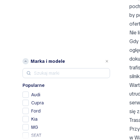
poch
by p
ofer
Nie l
Gdy 
oglę
doku
Marka i modele
traf
siln
Wart
Popularne
utru
Audi
serw
Cupra
Ford
się 
Kia
Tras
MG
Prz
SEAT
w Wa