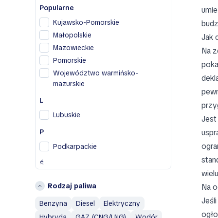
Dodge
Popularne
umie
DS
Kujawsko-Pomorskie
budz
F
Małopolskie
Jak 
Fiat
Mazowieckie
Na z
Pomorskie
H
poka
Województwo warmińsko-
dekl
Honda
mazurskie
Hyundai
pewn
L
przy
I
Lubuskie
Jest
Infiniti
P
uspr
Isuzu
ogra
Podkarpackie
J
stan
Ś
Jaguar
wiel
Śląskie
Jeep
Rodzaj paliwa
Na o
Świętokrzyskie
L
Jeśl
Benzyna
Diesel
Elektryczny
W
Land Rover
ogło
Hybryda
GAZ (CNG/LNG)
Wodór