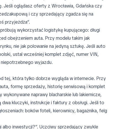
. Jeśli oglądasz oferty z Wrocławia, Gdańska czy
rzedzakupową i czy sprzedający zgadza się na
oś przyjeżdża”.
o próbują wykorzystać logistykę kupującego: długi
rzed obejrzeniem auta. Przy modelu takim jak
ynku, nie jak polowanie na jedyną sztukę. Jeśli auto
olski, ustal wcześniej komplet zdjęć, numer VIN,
 niepotrzebnego wyjazdu.
 tej, która tylko dobrze wygląda w internecie. Przy
ta, formę sprzedaży, historię serwisową i komplet
wykonywane naprawy blacharskie lub lakiernicze,
a kluczyki, instrukcje i faktury z obsługi. Jeśli to
oszeniach: boków foteli, kierownicy, bagażnika, felg
 albo inwestycji?”. Uczciwy sprzedający zwykle