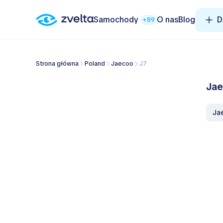
Samochody
O nas
Blog
D
+89
Strona główna
Poland
Jaecoo
J7
Jae
J