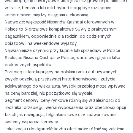
wysokoprężne i hybrydowe. Jeśli jeździsz głównie po mieście i
w trasie, benzyna lub mild-hybrid mogą być rozsądnym
kompromisem między osiągami a ekonomią.
Nadwozie: większość Nissanów Qashqai oferowanych w
Polsce to 5-drzwiowe kompaktowe SUV-y z praktycznym
bagażnikiem, odpowiednie dla rodzin, do codziennych
dojazdów i na weekendowe wyjazdy.
Najważniejsze czynniki przy kupnie lub sprzedaży w Polsce
Szukając Nissana Qashqai w Polsce, warto uwzględnić kilka
praktycznych aspektów:
Przebieg i stan: kupujący na polskim rynku aut używanych
zwykle oczekują przejrzystej historii serwisowej i zużycia
adekwatnego do wieku auta. Wysoki przebieg może wpływać
na cenę bardziej, niż początkowo się wydaje.
Segment cenowy: ceny rynkowe różnią się w zależności od
rocznika, przebiegu, wersji wyposażenia oraz obecności opcji
takich jak nawigacja, felgi aluminiowe czy zaawansowane
systemy wsparcia kierowcy.
Lokalizacja i dostępność: liczba ofert może różnić się zależnie