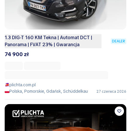
1.3 DIG-T 160 KM Tekna | Automat DCT |
DEALER
Panorama | FVAT 23% | Gwarancja
74 900 zł
plichta.com.pl
Polska, Pomorskie, Gdańsk, Schüddelkau
27 czerwca 2026