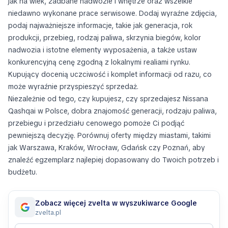
jak na wiek, zadbane nadwozie i wnętrze oraz wszelkie
niedawno wykonane prace serwisowe. Dodaj wyraźne zdjęcia,
podaj najważniejsze informacje, takie jak generacja, rok
produkcji, przebieg, rodzaj paliwa, skrzynia biegów, kolor
nadwozia i istotne elementy wyposażenia, a także ustaw
konkurencyjną cenę zgodną z lokalnymi realiami rynku.
Kupujący docenią uczciwość i komplet informacji od razu, co
może wyraźnie przyspieszyć sprzedaż.
Niezależnie od tego, czy kupujesz, czy sprzedajesz Nissana
Qashqai w Polsce, dobra znajomość generacji, rodzaju paliwa,
przebiegu i przedziału cenowego pomoże Ci podjąć
pewniejszą decyzję. Porównuj oferty między miastami, takimi
jak Warszawa, Kraków, Wrocław, Gdańsk czy Poznań, aby
znaleźć egzemplarz najlepiej dopasowany do Twoich potrzeb i
budżetu.
Zobacz więcej zvelta w wyszukiwarce Google
zvelta.pl