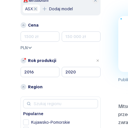
Mitsubishi
A
ASX
Dodaj model
Alfa Romeo
B
Cena
Bentley
BMW
BYD
PLN
C
Rok produkcji
Chevrolet
Citroen
D
Publi
Region
Dacia
DS
F
Mits
Popularne
prze
Fiat
zwra
Kujawsko-Pomorskie
H