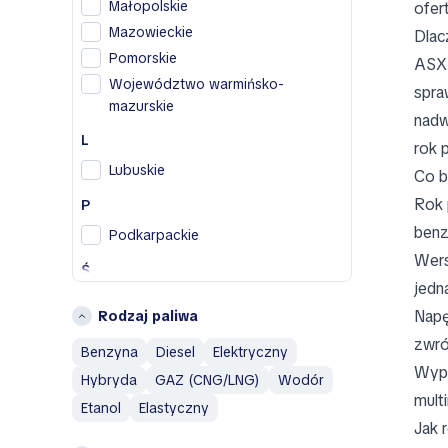
Małopolskie
ofer
Honda
Mazowieckie
Dlac
Hyundai
Pomorskie
ASX 
I
Województwo warmińsko-
spra
mazurskie
Infiniti
nadw
Isuzu
L
rok 
J
Lubuskie
Co b
Jaguar
Rok 
P
Jeep
benz
Podkarpackie
Wers
L
Ś
jedn
Land Rover
Śląskie
Napę
Rodzaj paliwa
M
Świętokrzyskie
zwró
Benzyna
Diesel
Elektryczny
Mazda
W
Wypo
Hybryda
GAZ (CNG/LNG)
Wodór
Mercedes-Benz
Wielkopolskie
mult
MINI
Etanol
Elastyczny
Województwo dolnośląskie
Jak 
Mitsubishi
Województwo łódzkie