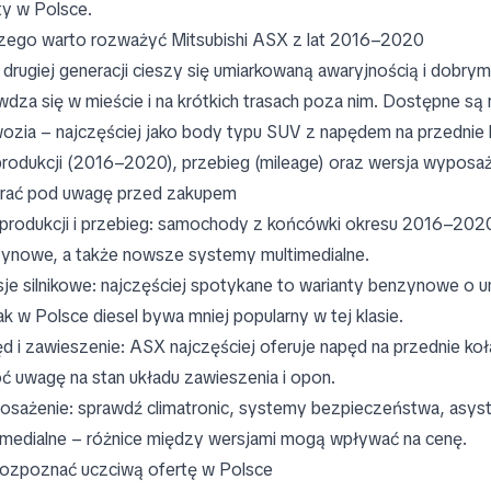
ty w Polsce.
zego warto rozważyć Mitsubishi ASX z lat 2016–2020
drugiej generacji cieszy się umiarkowaną awaryjnością i dobry
wdza się w mieście i na krótkich trasach poza nim. Dostępne są r
ozia – najczęściej jako body typu SUV z napędem na przednie k
produkcji (2016–2020), przebieg (mileage) oraz wersja wyposażeni
rać pod uwagę przed zakupem
produkcji i przebieg: samochody z końcówki okresu 2016–2020
ynowe, a także nowsze systemy multimedialne.
je silnikowe: najczęściej spotykane to warianty benzynowe o 
ak w Polsce diesel bywa mniej popularny w tej klasie.
d i zawieszenie: ASX najczęściej oferuje napęd na przednie ko
ć uwagę na stan układu zawieszenia i opon.
sażenie: sprawdź climatronic, systemy bezpieczeństwa, asyst
imedialne – różnice między wersjami mogą wpływać na cenę.
rozpoznać uczciwą ofertę w Polsce