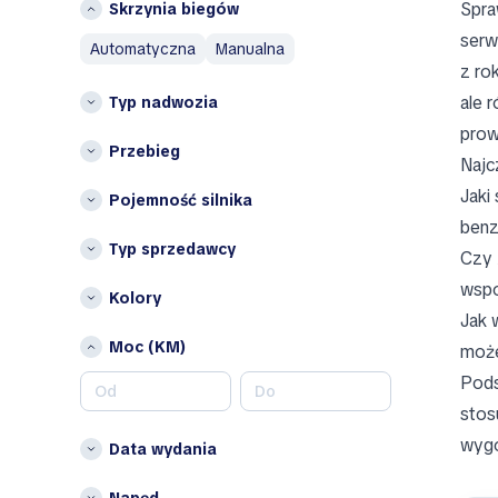
Spra
Skrzynia biegów
N
Województwo lubelskie
serw
automatyczna
manualna
województwo
Nissan
z ro
zachodniopomorskie
O
ale 
Typ nadwozia
Inne
Omoda
prow
Opolskie
Przebieg
Opel
Najc
Podlaskie
Jaki
P
Pojemność silnika
benz
Peugeot
Typ sprzedawcy
Czy 
Porsche
wspo
R
Kolory
Jak 
Renault
Moc (KM)
może
S
Pods
SEAT
stos
Suzuki
wygo
Data wydania
T
Napęd