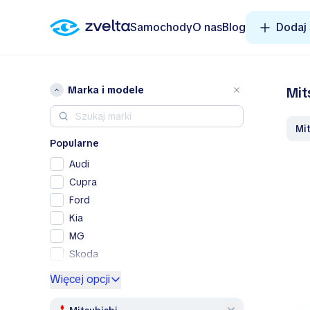
Samochody
O nas
Blog
Dodaj
Marka i modele
Mit
M
Popularne
Audi
Cupra
Ford
Kia
MG
Skoda
Volkswagen
Więcej opcji
Volvo