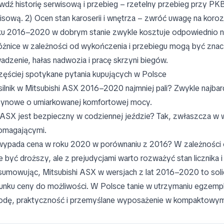
wdź historię serwisową i przebieg – rzetelny przebieg przy PKB
isową. 2) Ocen stan karoserii i wnętrza – zwróć uwagę na korozję,
ku 2016–2020 w dobrym stanie zwykle kosztuje odpowiednio 
różnice w zależności od wykończenia i przebiegu mogą być zna
adzenie, hałas nadwozia i pracę skrzyni biegów.
zęściej spotykane pytania kupujących w Polsce
 silnik w Mitsubishi ASX 2016–2020 najmniej pali? Zwykle najb
ynowe o umiarkowanej komfortowej mocy.
ASX jest bezpieczny w codziennej jeździe? Tak, zwłaszcza w w
magającymi.
wypada cena w roku 2020 w porównaniu z 2016? W zależności 
 być droższy, ale z prejudycjami warto rozważyć stan licznika i
umowując, Mitsubishi ASX w wersjach z lat 2016–2020 to soli
unku ceny do możliwości. W Polsce tanie w utrzymaniu egzemp
dę, praktyczność i przemyślane wyposażenie w kompaktowy