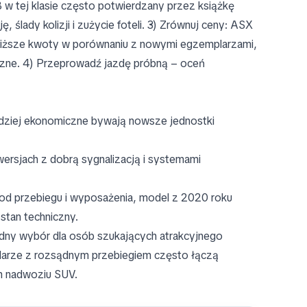
 w tej klasie często potwierdzany przez książkę
 ślady kolizji i zużycie foteli. 3) Zrównuj ceny: ASX
niższe kwoty w porównaniu z nowymi egzemplarzami,
czne. 4) Przeprowadź jazdę próbną – oceń
ardziej ekonomiczne bywają nowsze jednostki
ersjach z dobrą sygnalizacją i systemami
od przebiegu i wyposażenia, model z 2020 roku
 stan techniczny.
dny wybór dla osób szukających atrakcyjnego
larze z rozsądnym przebiegiem często łączą
m nadwoziu SUV.