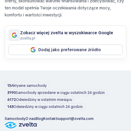
oferty, skonsultować warunki finansowania i zdecydować, czy
ten model spełnia Twoje oczekiwania dotyczące mocy,
komfortu i wartości inwestycji.
Zobacz więcej zvelta w wyszukiwarce Google
zvelta.pl
Dodaj jako preferowane źródło
15
Aktywne samochody
3190
Samochody sprzedane w ciągu ostatnich 24 godzin
6172
Odwiedziny w ostatnim miesiącu
143
Odwiedziny w ciągu ostatnich 24 godzin
Samochody
O nas
Blog
Kontakt
support@zvelta.com