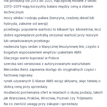
rok produkcji od 2013 do 2021, najczęściej modele z okolic
2015–2019 mają korzystny balans między ceną a stanem
technicznym
mocy silnika i rodzaju paliwa (benzyna, rzadziej diesel lub
hybryda, zależnie od wersji)
przebiegu: popularne wartości to kilkaset tys. kilometrów, lecz
dobre egzemplarze potrafią utrzymać wartość przy niższym
lub umiarkowanym przebiegu
nadwozia typu sedan o klasycznej limuzynowej linii, często z
bogatym wyposażeniem wnętrza i pakietami AMG
Dlaczego warto kupować w Polsce
szeroka sieć serwisowa z autoryzowanymi warsztatami
Mercedes-Benz zapewnia dostęp do oryginalnych części i
fachowej naprawy
rynek używanych S-klasse AMG wciąż aktywny, więc łatwiej o
dobrą cenę przy sprzedaży
możliwość porównania ofert w miastach o dużej podaży, takich
jak Warszawa, Kraków, Wrocław, Poznań czy Trójmiasto
Na co zwrócić uwagę przy zakupie i sprzedaży