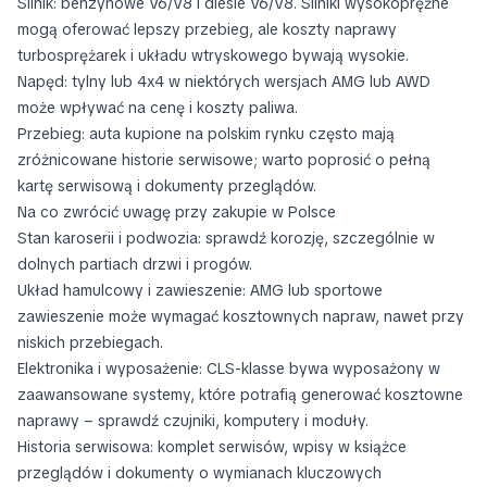
Silnik: benzynowe V6/V8 i diesle V6/V8. Silniki wysokoprężne
mogą oferować lepszy przebieg, ale koszty naprawy
turbosprężarek i układu wtryskowego bywają wysokie.
Napęd: tylny lub 4x4 w niektórych wersjach AMG lub AWD
może wpływać na cenę i koszty paliwa.
Przebieg: auta kupione na polskim rynku często mają
zróżnicowane historie serwisowe; warto poprosić o pełną
kartę serwisową i dokumenty przeglądów.
Na co zwrócić uwagę przy zakupie w Polsce
Stan karoserii i podwozia: sprawdź korozję, szczególnie w
dolnych partiach drzwi i progów.
Układ hamulcowy i zawieszenie: AMG lub sportowe
zawieszenie może wymagać kosztownych napraw, nawet przy
niskich przebiegach.
Elektronika i wyposażenie: CLS-klasse bywa wyposażony w
zaawansowane systemy, które potrafią generować kosztowne
naprawy – sprawdź czujniki, komputery i moduły.
Historia serwisowa: komplet serwisów, wpisy w książce
przeglądów i dokumenty o wymianach kluczowych