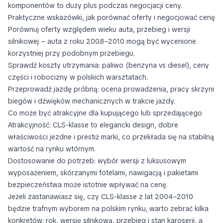
komponentów to duży plus podczas negocjacji ceny.
Praktyczne wskazówki, jak porównać oferty i negocjować cenę
Porównuj oferty względem wieku auta, przebieg i wersji
silnikowej – auta z roku 2008–2010 mogą być wycenione
korzystniej przy podobnym przebiegu.
Sprawdź koszty utrzymania: paliwo (benzyna vs diesel), ceny
części i robocizny w polskich warsztatach.
Przeprowadź jazdę próbną: ocena prowadzenia, pracy skrzyni
biegów i dźwięków mechanicznych w trakcie jazdy.
Co może być atrakcyjne dla kupującego lub sprzedającego
Atrakcyjność: CLS-klasse to elegancki design, dobre
właściwości jezdne i prestiż marki, co przekłada się na stabilną
wartość na rynku wtórnym.
Dostosowanie do potrzeb: wybór wersji z luksusowym
wyposażeniem, skórzanymi fotelami, nawigacją i pakietami
bezpieczeństwa może istotnie wpływać na cenę.
Jeżeli zastanawiasz się, czy CLS-klasse z lat 2004–2010
będzie trafnym wyborem na polskim rynku, warto zebrać kilka
konkretów: rok, wersję silnikową, przebieg i stan karoserii, a