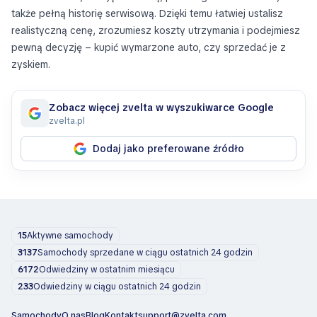
także pełną historię serwisową. Dzięki temu łatwiej ustalisz
realistyczną cenę, zrozumiesz koszty utrzymania i podejmiesz
pewną decyzję – kupić wymarzone auto, czy sprzedać je z
zyskiem.
Zobacz więcej zvelta w wyszukiwarce Google
zvelta.pl
Dodaj jako preferowane źródło
15
Aktywne samochody
3137
Samochody sprzedane w ciągu ostatnich 24 godzin
6172
Odwiedziny w ostatnim miesiącu
233
Odwiedziny w ciągu ostatnich 24 godzin
Samochody
O nas
Blog
Kontakt
support@zvelta.com