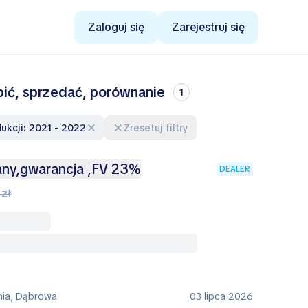
Zaloguj się
Zarejestruj się
ić, sprzedać, porównanie
1
dukcji: 2021 - 2022
Zresetuj filtry
any,gwarancja ,FV 23%
DEALER
 zł
nia, Dąbrowa
03 lipca 2026