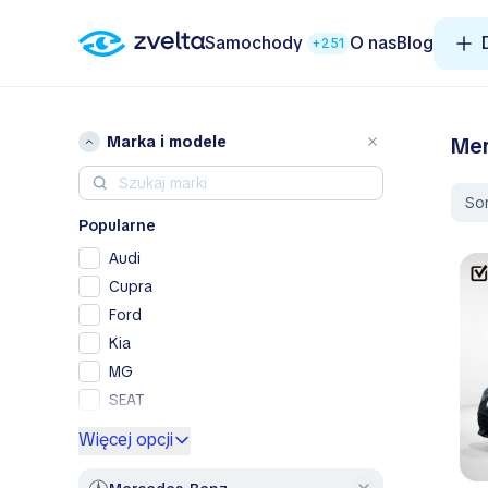
Samochody
O nas
Blog
+251
Marka i modele
Mer
So
Popularne
Audi
Cupra
Ford
Kia
MG
SEAT
Skoda
Więcej opcji
Volkswagen
Volvo