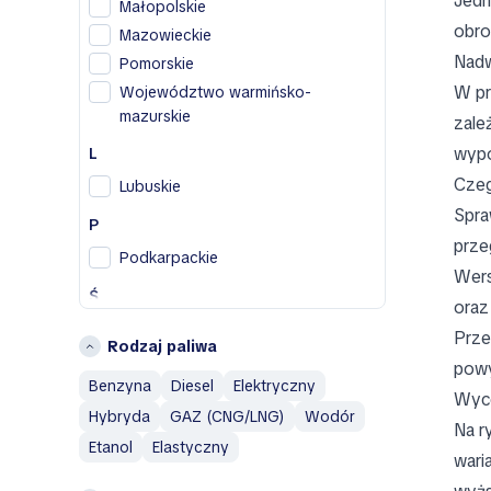
Jedn
F
Małopolskie
obro
Fiat
Mazowieckie
Nadw
Pomorskie
H
W pr
Województwo warmińsko-
Honda
mazurskie
zale
Hyundai
wypo
L
I
Czeg
Lubuskie
Infiniti
Spra
P
Isuzu
prze
Podkarpackie
J
Wers
Ś
Jaguar
oraz
Śląskie
Jeep
Prze
Rodzaj paliwa
Świętokrzyskie
pow
L
Benzyna
Diesel
Elektryczny
W
Wyce
Land Rover
Hybryda
GAZ (CNG/LNG)
Wodór
Wielkopolskie
Na r
M
Etanol
Elastyczny
Województwo dolnośląskie
wari
Maserati
Województwo łódzkie