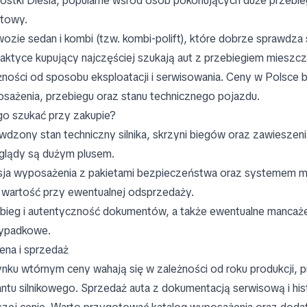
ostki Diesla, popularne wśród osób pokonujących duże przebieg
towy.
ozie sedan i kombi (tzw. kombi‑polift), które dobrze sprawdza
aktyce kupujący najczęściej szukają aut z przebiegiem mieszczą
żności od sposobu eksploatacji i serwisowania. Ceny w Polsce 
sażenia, przebiegu oraz stanu technicznego pojazdu.
o szukać przy zakupie?
wdzony stan techniczny silnika, skrzyni biegów oraz zawieszeni
glądy są dużym plusem.
ja wyposażenia z pakietami bezpieczeństwa oraz systemem mu
 wartość przy ewentualnej odsprzedaży.
bieg i autentyczność dokumentów, a także ewentualne mancaże
ypadkowe.
na i sprzedaż
ynku wtórnym ceny wahają się w zależności od roku produkcji, p
antu silnikowego. Sprzedaż auta z dokumentacją serwisową i his