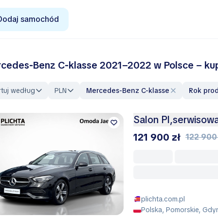
Dodaj samochód
cedes‑Benz C‑klasse 2021–2022 w Polsce – kup
rtuj według
PLN
Mercedes-Benz C-klasse
Rok pro
Salon Pl,serwisow
121 900 zł
122 900
plichta.com.pl
Polska, Pomorskie, Gdy