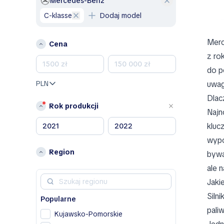
Mercedes-Benz
C-klasse
Dodaj model
A
Alfa Romeo
Merc
Cena
B
z ro
Bentley
do p
BMW
PLN
uwag
BYD
Dlac
Rok produkcji
C
Najn
Chevrolet
kluc
Chrysler
wypo
Citroen
Region
bywa
D
ale 
Dacia
Jaki
Dodge
Siln
Popularne
DS
paliw
Kujawsko-Pomorskie