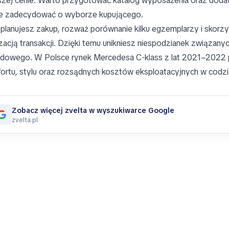
zej cenie. Warto przygotować katalog wyposażenia oraz dodat
 zadecydować o wyborze kupującego.
i planujesz zakup, rozważ porównanie kilku egzemplarzy i skorzys
lizacją transakcji. Dzięki temu unikniesz niespodzianek związan
dowego. W Polsce rynek Mercedesa C‑klass z lat 2021–2022 p
ortu, stylu oraz rozsądnych kosztów eksploatacyjnych w codz
Zobacz więcej zvelta w wyszukiwarce Google
zvelta.pl