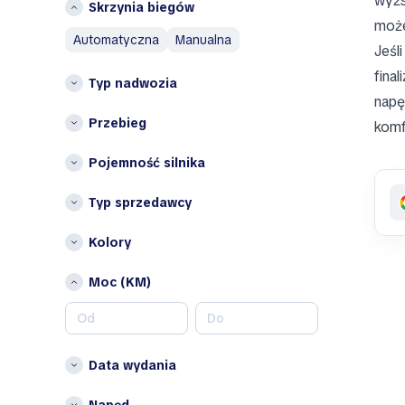
wyżs
Skrzynia biegów
Mazda
Województwo lubelskie
może
Mercedes-Benz
automatyczna
manualna
województwo
Jeśl
MINI
zachodniopomorskie
fina
Mitsubishi
Typ nadwozia
Inne
napę
N
Opolskie
Przebieg
komf
Nissan
Podlaskie
Pojemność silnika
O
Omoda
Typ sprzedawcy
Opel
Kolory
P
Peugeot
Moc (KM)
Porsche
R
RAM
Data wydania
Renault
Napęd