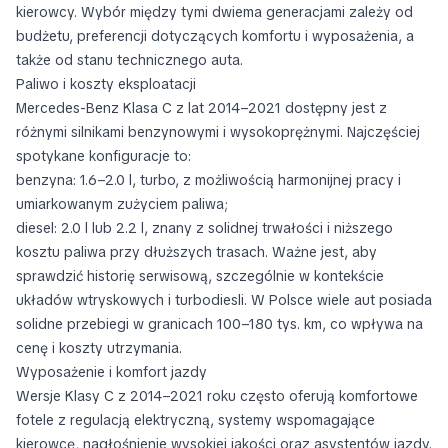
kierowcy. Wybór między tymi dwiema generacjami zależy od
budżetu, preferencji dotyczących komfortu i wyposażenia, a
także od stanu technicznego auta.
Paliwo i koszty eksploatacji
Mercedes-Benz Klasa C z lat 2014–2021 dostępny jest z
różnymi silnikami benzynowymi i wysokoprężnymi. Najczęściej
spotykane konfiguracje to:
benzyna: 1.6–2.0 l, turbo, z możliwością harmonijnej pracy i
umiarkowanym zużyciem paliwa;
diesel: 2.0 l lub 2.2 l, znany z solidnej trwałości i niższego
kosztu paliwa przy dłuższych trasach. Ważne jest, aby
sprawdzić historię serwisową, szczególnie w kontekście
układów wtryskowych i turbodiesli. W Polsce wiele aut posiada
solidne przebiegi w granicach 100–180 tys. km, co wpływa na
cenę i koszty utrzymania.
Wyposażenie i komfort jazdy
Wersje Klasy C z 2014–2021 roku często oferują komfortowe
fotele z regulacją elektryczną, systemy wspomagające
kierowcę, nagłośnienie wysokiej jakości oraz asystentów jazdy.