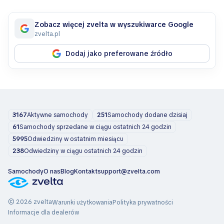
Zobacz więcej zvelta w wyszukiwarce Google
zvelta.pl
Dodaj jako preferowane źródło
3167
Aktywne samochody
251
Samochody dodane dzisiaj
61
Samochody sprzedane w ciągu ostatnich 24 godzin
5995
Odwiedziny w ostatnim miesiącu
238
Odwiedziny w ciągu ostatnich 24 godzin
Samochody
O nas
Blog
Kontakt
support@zvelta.com
© 2026 zvelta
Warunki użytkowania
Polityka prywatności
Informacje dla dealerów