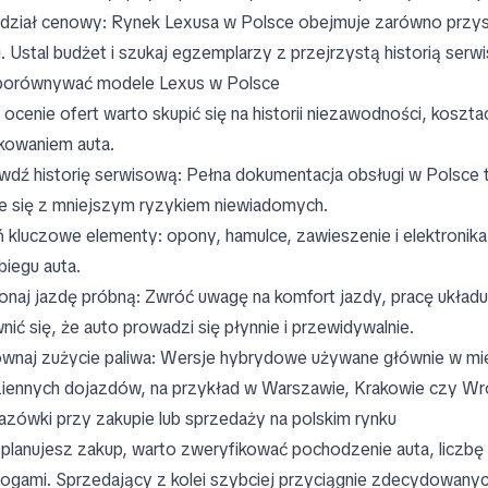
dział cenowy: Rynek Lexusa w Polsce obejmuje zarówno przyst
i. Ustal budżet i szukaj egzemplarzy z przejrzystą historią ser
porównywać modele Lexus w Polsce
 ocenie ofert warto skupić się na historii niezawodności, kosz
kowaniem auta.
wdź historię serwisową: Pełna dokumentacja obsługi w Polsce 
e się z mniejszym ryzykiem niewiadomych.
 kluczowe elementy: opony, hamulce, zawieszenie i elektronik
biegu auta.
naj jazdę próbną: Zwróć uwagę na komfort jazdy, pracę układu
nić się, że auto prowadzi się płynnie i przewidywalnie.
wnaj zużycie paliwa: Wersje hybrydowe używane głównie w mi
iennych dojazdów, na przykład w Warszawie, Krakowie czy Wr
zówki przy zakupie lub sprzedaży na polskim rynku
i planujesz zakup, warto zweryfikować pochodzenie auta, liczbę 
gami. Sprzedający z kolei szybciej przyciągnie zdecydowany