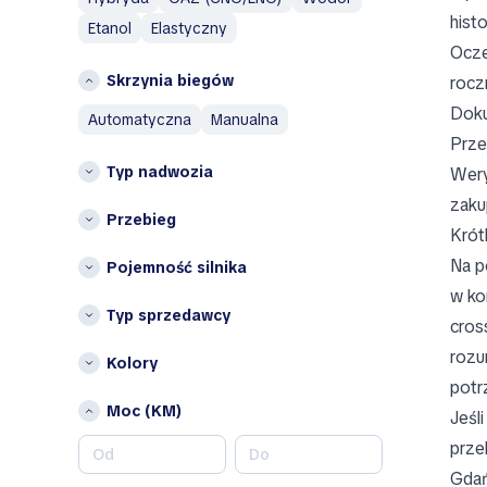
Wielkopolskie
histo
Maserati
Etanol
Elastyczny
Województwo dolnośląskie
Mazda
Ocze
Województwo łódzkie
Mercedes-Benz
Skrzynia biegów
rocz
Województwo lubelskie
MINI
Doku
automatyczna
manualna
województwo
Mitsubishi
Prze
zachodniopomorskie
Typ nadwozia
Wery
N
Inne
zaku
Nissan
Opolskie
Przebieg
Krót
Podlaskie
O
Na p
Pojemność silnika
Omoda
w ko
Opel
Typ sprzedawcy
cros
P
rozu
Kolory
Peugeot
potr
Porsche
Moc (KM)
Jeśl
R
prze
RAM
Gdań