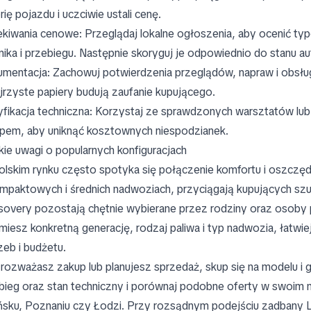
rię pojazdu i uczciwie ustali cenę.
kiwania cenowe: Przeglądaj lokalne ogłoszenia, aby ocenić t
nika i przebiegu. Następnie skoryguj je odpowiednio do stanu auta
mentacja: Zachowuj potwierdzenia przeglądów, napraw i obsług
jrzyste papiery budują zaufanie kupującego.
fikacja techniczna: Korzystaj ze sprawdzonych warsztatów lu
pem, aby uniknąć kosztownych niespodzianek.
kie uwagi o popularnych konfiguracjach
olskim rynku często spotyka się połączenie komfortu i oszczęd
mpaktowych i średnich nadwoziach, przyciągają kupujących szu
sovery pozostają chętnie wybierane przez rodziny oraz osoby p
miesz konkretną generację, rodzaj paliwa i typ nadwozia, łatw
zeb i budżetu.
i rozważasz zakup lub planujesz sprzedaż, skup się na modelu i
bieg oraz stan techniczny i porównaj podobne oferty w swoim m
sku, Poznaniu czy Łodzi. Przy rozsądnym podejściu zadban