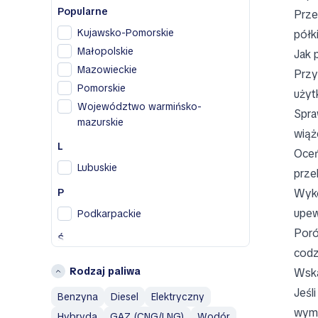
DS
Popularne
Prze
F
Kujawsko-Pomorskie
półk
Fiat
Małopolskie
Jak 
Mazowieckie
H
Przy
Pomorskie
Honda
użyt
Województwo warmińsko-
Hyundai
Spra
mazurskie
wiąż
I
L
Oceń
Infiniti
Lubuskie
prze
Isuzu
P
Wyko
J
upew
Podkarpackie
Jaguar
Poró
Ś
Jeep
codz
Śląskie
L
Rodzaj paliwa
Wska
Świętokrzyskie
Land Rover
Jeśl
Benzyna
Diesel
Elektryczny
W
M
wymo
Hybryda
GAZ (CNG/LNG)
Wodór