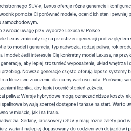
chstronnego SUV-a, Lexus oferuje różne generacje i konfigura
wodnik pomoże Ci porównać modele, ocenić ich stan i pewniej p
ku samochodowym.
o zwrócić uwagę przy wyborze Lexusa w Polsce
le Lexus zmieniały się na przestrzeni generacji pod względem st
tie to model i generacja, typ nadwozia, rodzaj paliwa, rok prod
a i model: Jeśli interesuje Cię konkretny model Lexusa, na prz
l generację, aby lepiej zrozumieć wyposażenie, układ wnętrza i
i przebieg: Nowsze generacje często oferują lepsze systemy 
l ma kluczowe znaczenie dla oceny wartości auta. Porównuj s
zaniami licznika, aby lepiej ocenić stopień zużycia.
aj paliwa: Wersje hybrydowe mogą oznaczać niższe koszty eksp
iki spalinowe bywają szerzej dostępne i tańsze na start. Warto 
no w mieście, jak i na trasie.
nadwozia: Sedany, crossovery i SUV-y mają różne zalety pod wz
erz wariant najlepiej dopasowany do codziennych dojazdów i p