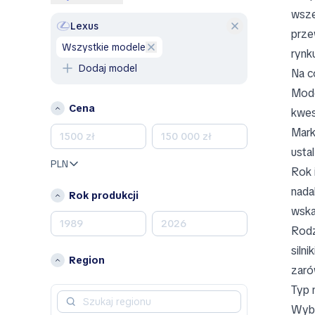
Volkswagen
wsze
Volvo
Lexus
prze
wszystkie modele
A
ryn
Dodaj model
Alfa Romeo
Na c
Mode
B
Cena
kwes
Bentley
Mark
BMW
BYD
usta
PLN
Rok 
C
nada
Rok produkcji
Chevrolet
wska
Chrysler
Rodz
Citroen
siln
D
Region
zarów
Dacia
Typ 
Dodge
Wybi