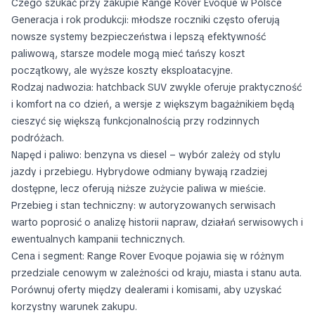
Czego szukać przy zakupie Range Rover Evoque w Polsce
Generacja i rok produkcji: młodsze roczniki często oferują
nowsze systemy bezpieczeństwa i lepszą efektywność
paliwową, starsze modele mogą mieć tańszy koszt
początkowy, ale wyższe koszty eksploatacyjne.
Rodzaj nadwozia: hatchback SUV zwykle oferuje praktyczność
i komfort na co dzień, a wersje z większym bagażnikiem będą
cieszyć się większą funkcjonalnością przy rodzinnych
podróżach.
Napęd i paliwo: benzyna vs diesel – wybór zależy od stylu
jazdy i przebiegu. Hybrydowe odmiany bywają rzadziej
dostępne, lecz oferują niższe zużycie paliwa w mieście.
Przebieg i stan techniczny: w autoryzowanych serwisach
warto poprosić o analizę historii napraw, działań serwisowych i
ewentualnych kampanii technicznych.
Cena i segment: Range Rover Evoque pojawia się w różnym
przedziale cenowym w zależności od kraju, miasta i stanu auta.
Porównuj oferty między dealerami i komisami, aby uzyskać
korzystny warunek zakupu.