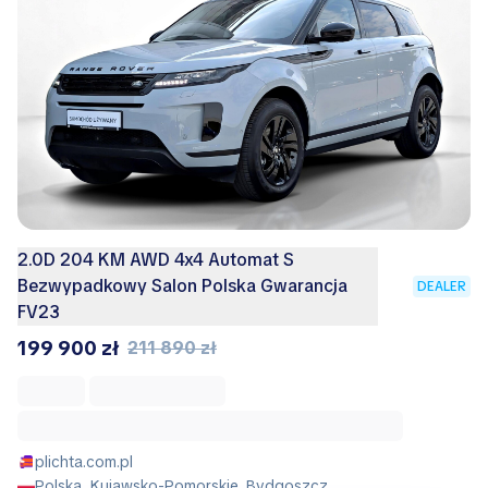
2.0D 204 KM AWD 4x4 Automat S
Bezwypadkowy Salon Polska Gwarancja
DEALER
FV23
199 900 zł
211 890 zł
plichta.com.pl
Polska, Kujawsko-Pomorskie, Bydgoszcz,