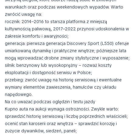
warunkach oraz podczas weekendowych wypadów. Warto
zwrócić uwagę na:
rocznik: 2014–2016 to starsza platforma z mniejszą
kultywnością paliwową, 2017–2022 przynosi udoskonalenia w
zakresie komfortu i awaryjności;
generacja: pierwsza generacja Discovery Sport (L550) oferuje
umiarkowaną dynamikę i praktyczne wnętrze; późniejsze lata
mogą wprowadzać drobne zmiany stylistyczne i wyposażenie;
silnik: benzynowy lub wysokoprężny – rozważ koszty
eksploatacji i dostępność serwisu w Polsce;
przebieg: zwróć uwagę na historię serwisową i ewentualne
wymiany elementów zawieszenia, hamulców czy układu
napędowego.
Na co uważać podczas oględzin i testu jazdy
Kupno auta na aukcji wymaga ostrożności. Zwykle warto:
sprawdzić historię serwisową i liczbę poprzednich właścicieli;
ocenić stan karoserii oraz wnętrza – sprawdzić korozję i
zużycie dywaników, siedzeń, paneli;