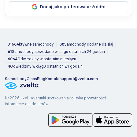
Dodaj jako preferowane źródło
3168
Aktywne samochody
88
Samochody dodane dzisiaj
61
Samochody sprzedane w ciągu ostatnich 24 godzin
6064
Odwiedziny w ostatnim miesiącu
4
Odwiedziny w ciągu ostatnich 24 godzin
Samochody
O nas
Blog
Kontakt
support@zvelta.com
© 2026 zvelta
Warunki użytkowania
Polityka prywatności
Informacje dla dealerów