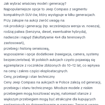
Jak wybrać właściwy model i generację?
Najpopularniejsze opcje to Jeep Compass z segmentu
kompaktnych SUV-ów, który występuje w kilku generacjach.
Przy zakupie na aukcji zwróć uwagę na:
rok produkcji i generację (np. wcześniejsza wersja vs. nowsza),
rodzaj paliwa (benzyna, diesel, ewentualnie hybryda),
nadwozie i napęd (fakultatywnie 4x4 dla terenowych
zastosowań),
przebieg i historię serwisową,
wyposażenie i opcje dodatkowe (nawigacja, camera, systemy
bezpieczeństwa). W polskich aukcjach często pojawiają się
egzemplarze z roczników zbliżonych do 10–12 lat, co wpływa
na cenę i zakres części eksploatacyjnych.
Ceny, przebiegi i stan techniczny
Ceny Jeep Compass na aukcjach w Polsce zależą od generacji,
przebiegu i stanu technicznego. Młodsze modele z niskim
przebiegiem mogą kosztować wyżej, natomiast starsze z
większym przebiegiem mogą być atrakcyjne dla kupujących
nastawionych na doinwestowanie w naprawy. Zwracaj uwagę