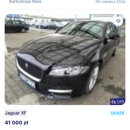
Bartodzieje Małe
09 czerwca 2026
Jaguar XF
DEALER
41 000 zł