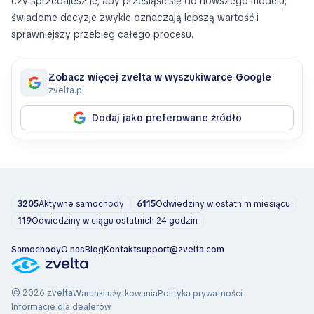
czy sprzedajesz je, aby przesiąść się do nowszego modelu,
świadome decyzje zwykle oznaczają lepszą wartość i
sprawniejszy przebieg całego procesu.
Zobacz więcej zvelta w wyszukiwarce Google
zvelta.pl
Dodaj jako preferowane źródło
3205
Aktywne samochody
6115
Odwiedziny w ostatnim miesiącu
119
Odwiedziny w ciągu ostatnich 24 godzin
Samochody
O nas
Blog
Kontakt
support@zvelta.com
© 2026 zvelta
Warunki użytkowania
Polityka prywatności
Informacje dla dealerów