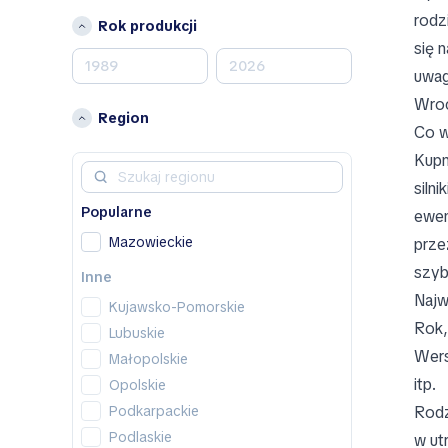
ACE EV
rodz
Rok produkcji
Acura
się 
Adler
uwag
Aeolus
Wroc
Aiways
Region
Co w
Aixam
Kupn
Al Damani
siln
Alfa Romeo
Popularne
Alpina
ewen
Alpine
Mazowieckie
prze
AM General
szyb
Inne
AMC
Najw
Kujawsko-Pomorskie
Apal
Rok,
Lubuskie
Arcfox
Wers
Małopolskie
Ariel
itp.
Opolskie
Aro
Podkarpackie
Rodz
Asia
Podlaskie
w ut