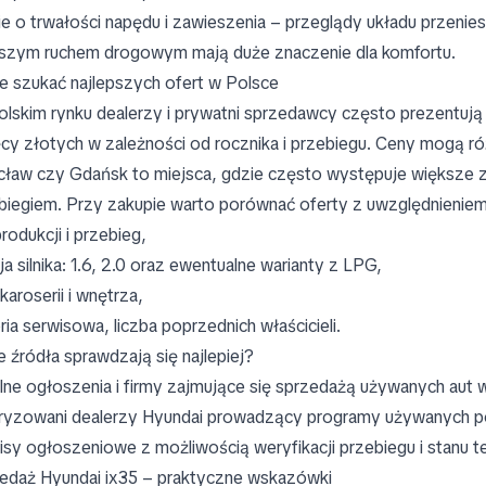
ie o trwałości napędu i zawieszenia – przeglądy układu przenies
szym ruchem drogowym mają duże znaczenie dla komfortu.
e szukać najlepszych ofert w Polsce
olskim rynku dealerzy i prywatni sprzedawcy często prezentują
ęcy złotych w zależności od rocznika i przebiegu. Ceny mogą r
ław czy Gdańsk to miejsca, gdzie często występuje większe z
biegiem. Przy zakupie warto porównać oferty z uwzględnieniem
rodukcji i przebieg,
ja silnika: 1.6, 2.0 oraz ewentualne warianty z LPG,
karoserii i wnętrza,
oria serwisowa, liczba poprzednich właścicieli.
e źródła sprawdzają się najlepiej?
lne ogłoszenia i firmy zajmujące się sprzedażą używanych aut 
ryzowani dealerzy Hyundai prowadzący programy używanych 
isy ogłoszeniowe z możliwością weryfikacji przebiegu i stanu t
edaż Hyundai ix35 – praktyczne wskazówki