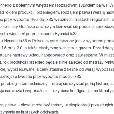
innego z pojemnym wnętrzem i rozsądnym zużyciem paliwa. W 
nad rokiem produkcji, przebiegiem, rodzajem paliwa i wersją 
ę przy wyborze Hyundai ix35 w różnych miastach i regionach, 
ławiu czy Gdańsku oraz czym kierować się podczas sprzedaży a
arto wiedzieć przed zakupem Hyundai ix35
o Hyundai ix35 w Polsce często łączone jest z wyborem pom
iki 1.6 oraz 2.0, a także elastyczne warianty z gazem. Przed dec
tualne naprawy układu napędowego oraz zawieszenia. W miast
z rok produkcji i przebieg będzie silnie zależeć od metrażu ry
ciej wyprzedawane, a ceny stabilne zależne od wersji wyposażeni
ażniejsze kwestie przy wyborze modelu ix35
 przebieg i stan techniczny – staraj się uzyskać pełną historię 
ja nadwozia i wyposażenie – czy dana konfiguracja ma klimatyz
aj paliwa – diesel może być tańszy w eksploatacji przy długich
rzymaniu na krótszych odcinkach.