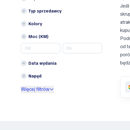
Jeśl
Bizzarrini
Typ sprzedawcy
Blaval
skru
BMW
atra
Kolory
Bolloré
kupu
Borgward
Moc (KM)
Pods
Brabham Automotive
od t
Brabus
poró
Brilliance
będz
Data wydania
Bristol
Bronto
Napęd
Bufori
Więcej filtrów
Bugatti
Buick
BYD
Byvin
Cadillac
Callaway