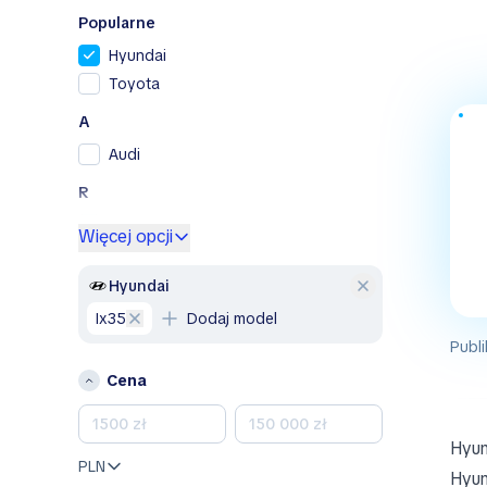
Popularne
Hyundai
Toyota
A
Audi
R
Renault
Więcej opcji
S
Hyundai
Skoda
ix35
Dodaj model
V
Publi
Volkswagen
Cena
Inne
Abarth
Hyun
AC
PLN
Hyun