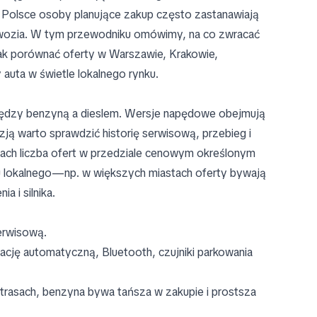
Polsce osoby planujące zakup często zastanawiają
nadwozia. W tym przewodniku omówimy, na co zwracać
jak porównać oferty w Warszawie, Krakowie,
uta w świetle lokalnego rynku.
iędzy benzyną a dieslem. Wersje napędowe obejmują
yzją warto sprawdzić historię serwisową, przebieg i
ach liczba ofert w przedziale cenowym określonym
nku lokalnego—np. w większych miastach oferty bywają
a i silnika.
serwisową.
ację automatyczną, Bluetooth, czujniki parkowania
 trasach, benzyna bywa tańsza w zakupie i prostsza