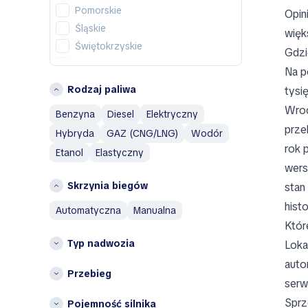
Aston Martin
Pomorskie
Opin
Auburn
Śląskie
więk
Aurus
Świętokrzyskie
Gdzi
Austin
Wielkopolskie
Na p
Austin Healey
Województwo dolnośląskie
Rodzaj paliwa
Autobianchi
tysi
Województwo łódzkie
Avatr
Wroc
Benzyna
Diesel
Elektryczny
Województwo lubelskie
Avtokam
prze
Hybryda
GAZ (CNG/LNG)
Wodór
Województwo warmińsko-
BAIC
rok p
mazurskie
Etanol
Elastyczny
Bajaj
wers
województwo
Baltijas Dzips
zachodniopomorskie
Skrzynia biegów
stan 
Batmobile
hist
automatyczna
manualna
Bentley
Któr
Bertone
Typ nadwozia
Loka
Bestune
auto
Bilenkin
Przebieg
serw
Bio auto
Sprz
Pojemność silnika
Bitter