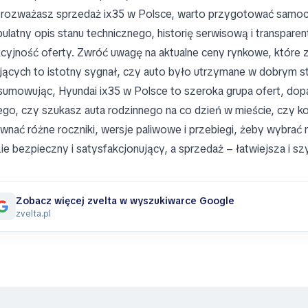
i rozważasz sprzedaż ix35 w Polsce, warto przygotować samoch
pulatny opis stanu technicznego, historię serwisową i transpare
kcyjność oferty. Zwróć uwagę na aktualne ceny rynkowe, które z
jących to istotny sygnał, czy auto było utrzymane w dobrym st
umowując, Hyundai ix35 w Polsce to szeroka grupa ofert, dop
ego, czy szukasz auta rodzinnego na co dzień w mieście, cz
wnać różne roczniki, wersje paliwowe i przebiegi, żeby wybrać 
ie bezpieczny i satysfakcjonujący, a sprzedaż – łatwiejsza i sz
Zobacz więcej zvelta w wyszukiwarce Google
zvelta.pl