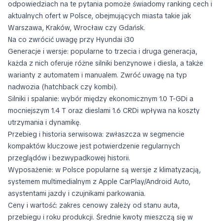
odpowiedziach na te pytania pomoże świadomy ranking cech i
aktualnych ofert w Polsce, obejmujących miasta takie jak
Warszawa, Kraków, Wrocław czy Gdańsk.
Na co zwrócić uwagę przy Hyundai i30
Generacje i wersje: popularne to trzecia i druga generacja,
każda z nich oferuje różne silniki benzynowe i diesla, a także
warianty z automatem i manualem. Zwróć uwagę na typ
nadwozia (hatchback czy kombi).
Silniki i spalanie: wybór między ekonomicznym 1.0 T-GDi a
mocniejszym 1.4 T oraz dieslami 1.6 CRDi wpływa na koszty
utrzymania i dynamikę.
Przebieg i historia serwisowa: zwłaszcza w segmencie
kompaktów kluczowe jest potwierdzenie regularnych
przeglądów i bezwypadkowej historii.
Wyposażenie: w Polsce popularne są wersje z klimatyzacją,
systemem multimedialnym z Apple CarPlay/Android Auto,
asystentami jazdy i czujnikami parkowania.
Ceny i wartość: zakres cenowy zależy od stanu auta,
przebiegu i roku produkcji. Średnie kwoty mieszczą się w