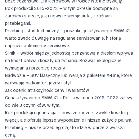
bezpieczeństwa. Dla kierowców w Polsce istotne bywają:
Rok produkcji 2015–2022 – w tym okresie dostępne są
zarówno starsze, jak i nowsze wersje auta, z różnymi
przebiegami.
Przebieg i stan techniczny – poszukując używanego BMW X1
warto zwrócić uwagę na regularne serwisowanie, historię
napraw i dokumenty serwisowe.
Silnik – wybór między jednostką benzynową a dieslem wpływa
na koszt paliwa i koszty utrzymania. Rozważ ekologiczne
wymagania i przebieg roczny.
Nadwozie – SUV klasyczny lub wersja z pakietem X-Line, które
wpływają na komfort jazdy i styl.
Jak ocenić atrakcyjność ceny i wariantów
Cena używanego BMW X1 z Polski w latach 2015–2022 zależy
od wielu czynników, w tym:
Rok produkcji i generacja – nowsze roczniki zwykle kosztują
więcej, ale oferują lepsze wyposażenie i niższe zużycie paliwa.
Przebieg – niższy przebieg często idzie w parze z wyższą
ceną.