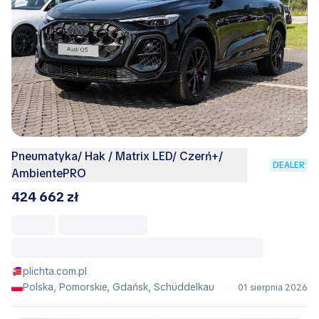
Pneumatyka/ Hak / Matrix LED/ Czerń+/
DEALER
AmbientePRO
424 662 zł
plichta.com.pl
Polska, Pomorskie, Gdańsk, Schüddelkau
01 sierpnia 2026