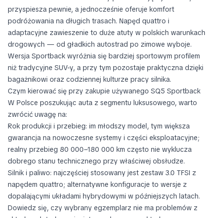
przyspiesza pewnie, a jednocześnie oferuje komfort
podróżowania na długich trasach. Napęd quattro i
adaptacyjne zawieszenie to duże atuty w polskich warunkach
drogowych — od gładkich autostrad po zimowe wyboje.
Wersja Sportback wyróżnia się bardziej sportowym profilem
niż tradycyjne SUV-y, a przy tym pozostaje praktyczna dzięki
bagażnikowi oraz codziennej kulturze pracy silnika.
Czym kierować się przy zakupie używanego SQ5 Sportback
W Polsce poszukując auta z segmentu luksusowego, warto
zwrócić uwagę na:
Rok produkcji i przebieg: im młodszy model, tym większa
gwarancja na nowoczesne systemy i części eksploatacyjne;
realny przebieg 80 000–180 000 km często nie wyklucza
dobrego stanu technicznego przy właściwej obsłudze.
Silnik i paliwo: najczęściej stosowany jest zestaw 3.0 TFSI z
napędem quattro; alternatywne konfiguracje to wersje z
dopalającymi układami hybrydowymi w późniejszych latach.
Dowiedz się, czy wybrany egzemplarz nie ma problemów z