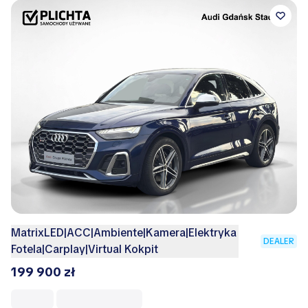
MatrixLED|ACC|Ambiente|Kamera|Elektryka
DEALER
Fotela|Carplay|Virtual Kokpit
199 900 zł