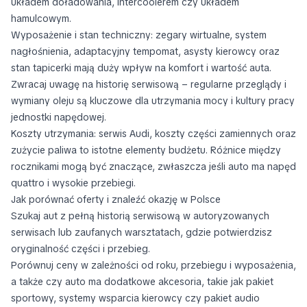
układem doładowania, intercoolerem czy układem
hamulcowym.
Wyposażenie i stan techniczny: zegary wirtualne, system
nagłośnienia, adaptacyjny tempomat, asysty kierowcy oraz
stan tapicerki mają duży wpływ na komfort i wartość auta.
Zwracaj uwagę na historię serwisową – regularne przeglądy i
wymiany oleju są kluczowe dla utrzymania mocy i kultury pracy
jednostki napędowej.
Koszty utrzymania: serwis Audi, koszty części zamiennych oraz
zużycie paliwa to istotne elementy budżetu. Różnice między
rocznikami mogą być znaczące, zwłaszcza jeśli auto ma napęd
quattro i wysokie przebiegi.
Jak porównać oferty i znaleźć okazję w Polsce
Szukaj aut z pełną historią serwisową w autoryzowanych
serwisach lub zaufanych warsztatach, gdzie potwierdzisz
oryginalność części i przebieg.
Porównuj ceny w zależności od roku, przebiegu i wyposażenia,
a także czy auto ma dodatkowe akcesoria, takie jak pakiet
sportowy, systemy wsparcia kierowcy czy pakiet audio