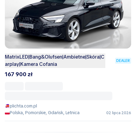
MatrixLED|Bang&Olufsen|Ambietne|Skóra|C
DEALER
arplay|Kamera Cofania
167 900 zł
plichta.com.pl
Polska, Pomorskie, Gdańsk, Letnica
02 lipca 2026