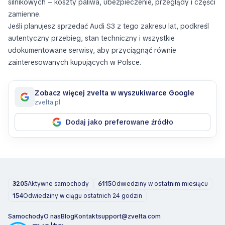
silnikowych – koszty paliwa, ubezpieczenie, przeglądy i części
zamienne.
Jeśli planujesz sprzedać Audi S3 z tego zakresu lat, podkreśl
autentyczny przebieg, stan techniczny i wszystkie
udokumentowane serwisy, aby przyciągnąć równie
zainteresowanych kupujących w Polsce.
Zobacz więcej zvelta w wyszukiwarce Google
zvelta.pl
Dodaj jako preferowane źródło
3205
Aktywne samochody
6115
Odwiedziny w ostatnim miesiącu
154
Odwiedziny w ciągu ostatnich 24 godzin
Samochody
O nas
Blog
Kontakt
support@zvelta.com