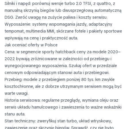
Silniki i napęd: porównuj wersje turbo 2.0 TFSI, z quattro, z
manualną skrzynią biegów lub dwusprzegłową automatyczną
DSG. Zwróć uwagę na zużycie paliwa i koszty serwisu.
Wyposażenie: systemy wspomagania jazdy, adaptacyjny
tempomat, multimedia MMI, skórzane fotele i pakiety sportowe
wpływają na cenę i praktyczność auta.
Jak oceniać oferty w Polsce
Cena: w segmencie sporty hatchback ceny za modele 2020–
2022 bywają zróżnicowane w zależności od przebiegu i
wynegocjowanego wyposażenia. Szukaj ofert w przedziale
cenowym odpowiadającym stanowi auta i przebiegowi.
Przebieg: modele z przebiegiem poniżej 80 tys. km zwykle
kosztochłonne, ale z dobrze utrzymanym serwisem mogą być
warte uwagi.
Historia serwisowa: regularne przeglądy, wymiana oleju oraz
serwis układu hamulcowego i zawieszenia to ważne wskaźniki
stanu auta.
Stan techniczny: zweryfikuj stan turbo, układ wtryskowy,
zawieszenie oraz skrzynię biegów. Sprawdź, czy nie było