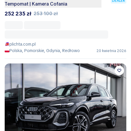
DEALER
Tempomat | Kamera Cofania
252 235 zł
253 100 zł
plichta.com.pl
Polska, Pomorskie, Gdynia, Redłowo
20 kwietnia 2026