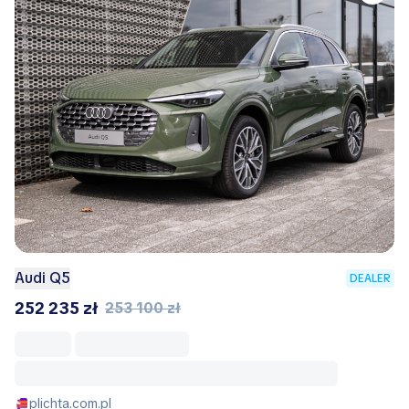
Audi Q5
DEALER
252 235 zł
253 100 zł
plichta.com.pl