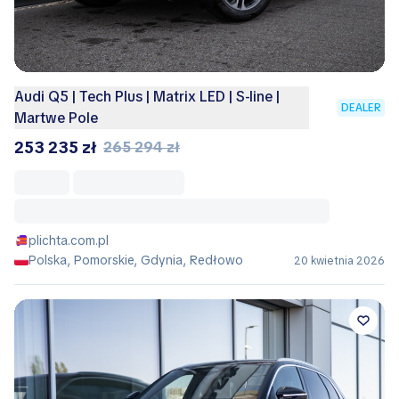
Audi Q5 | Tech Plus | Matrix LED | S-line |
DEALER
Martwe Pole
253 235 zł
265 294 zł
plichta.com.pl
Polska, Pomorskie, Gdynia, Redłowo
20 kwietnia 2026