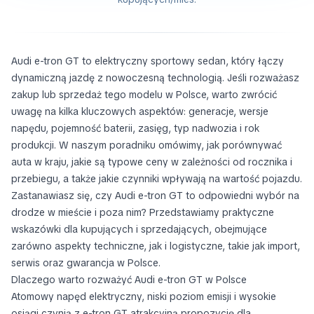
Audi e-tron GT to elektryczny sportowy sedan, który łączy
dynamiczną jazdę z nowoczesną technologią. Jeśli rozważasz
zakup lub sprzedaż tego modelu w Polsce, warto zwrócić
uwagę na kilka kluczowych aspektów: generacje, wersje
napędu, pojemność baterii, zasięg, typ nadwozia i rok
produkcji. W naszym poradniku omówimy, jak porównywać
auta w kraju, jakie są typowe ceny w zależności od rocznika i
przebiegu, a także jakie czynniki wpływają na wartość pojazdu.
Zastanawiasz się, czy Audi e-tron GT to odpowiedni wybór na
drodze w mieście i poza nim? Przedstawiamy praktyczne
wskazówki dla kupujących i sprzedających, obejmujące
zarówno aspekty techniczne, jak i logistyczne, takie jak import,
serwis oraz gwarancja w Polsce.
Dlaczego warto rozważyć Audi e-tron GT w Polsce
Atomowy napęd elektryczny, niski poziom emisji i wysokie
osiągi czynią z e-tron GT atrakcyjną propozycję dla