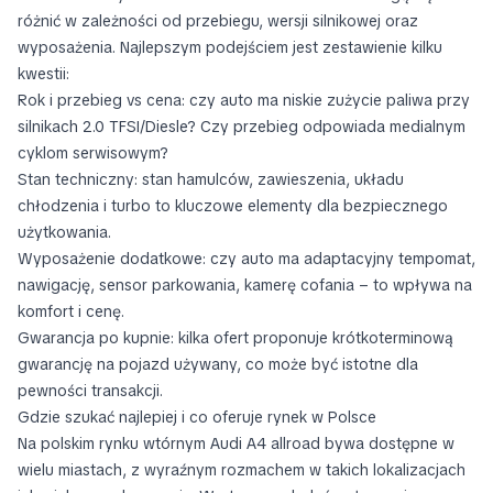
różnić w zależności od przebiegu, wersji silnikowej oraz
wyposażenia. Najlepszym podejściem jest zestawienie kilku
kwestii:
Rok i przebieg vs cena: czy auto ma niskie zużycie paliwa przy
silnikach 2.0 TFSI/Diesle? Czy przebieg odpowiada medialnym
cyklom serwisowym?
Stan techniczny: stan hamulców, zawieszenia, układu
chłodzenia i turbo to kluczowe elementy dla bezpiecznego
użytkowania.
Wyposażenie dodatkowe: czy auto ma adaptacyjny tempomat,
nawigację, sensor parkowania, kamerę cofania – to wpływa na
komfort i cenę.
Gwarancja po kupnie: kilka ofert proponuje krótkoterminową
gwarancję na pojazd używany, co może być istotne dla
pewności transakcji.
Gdzie szukać najlepiej i co oferuje rynek w Polsce
Na polskim rynku wtórnym Audi A4 allroad bywa dostępne w
wielu miastach, z wyraźnym rozmachem w takich lokalizacjach