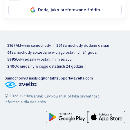
Dodaj jako preferowane źródło
3167
Aktywne samochody
251
Samochody dodane dzisiaj
61
Samochody sprzedane w ciągu ostatnich 24 godzin
5995
Odwiedziny w ostatnim miesiącu
248
Odwiedziny w ciągu ostatnich 24 godzin
Samochody
O nas
Blog
Kontakt
support@zvelta.com
© 2026 zvelta
Warunki użytkowania
Polityka prywatności
Informacje dla dealerów