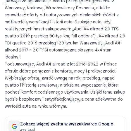
jak większe aglomeracje. Warto przeglądać ogłoszenia z
Warszawy, Krakowa, Wrocławia czy Poznania, a także
sprawdzać oferty od autoryzowanych dealerskich źródeł z
możliwością weryfikacji historii auta. Szukając auta, użyj
realistycznych haseł zakupowych: „Audi A4 allroad 2.0 TFSI
quattro 2019 przebieg 80 tys. km, full options”, „A4 allroad 2.0
TDI quattro 2018 przebieg 120 tys. km Warszawa”, „Audi A4
allroad 2017 r. 2.0 TFSI automatyczna skrzynia 4x4 stan
idealny”.
Podsumowując, Audi A4 allroad z lat 2016–2022 w Polsce
oferuje dobre połączenie komfortu, mocy i praktyczności.
Wybierając ofertę, zwróć uwagę na rok, przebieg, napęd
quattro i historię serwisową, a także na wyposażenie, które
podnosi komfort codziennego użytkowania. Dzięki temu zakup
będzie bezpieczny i satysfakcjonujący, a cena adekwatna do
wartości auta na rynku wtórnym.
Zobacz więcej zvelta w wyszukiwarce Google
zvelta.pl