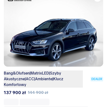
Bang&Olufsen|MatrixLED|Szyby
Akustyczne|ACC|Ambiente|Klucz
DEALER
Komfortowy
137 900 zł
144 900 zł