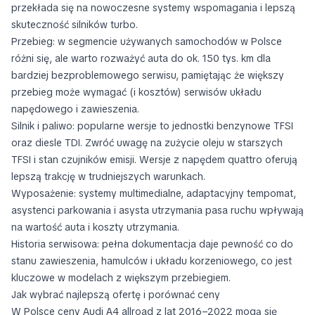
przekłada się na nowoczesne systemy wspomagania i lepszą
skuteczność silników turbo.
Przebieg: w segmencie używanych samochodów w Polsce
różni się, ale warto rozważyć auta do ok. 150 tys. km dla
bardziej bezproblemowego serwisu, pamiętając że większy
przebieg może wymagać (i kosztów) serwisów układu
napędowego i zawieszenia.
Silnik i paliwo: popularne wersje to jednostki benzynowe TFSI
oraz diesle TDI. Zwróć uwagę na zużycie oleju w starszych
TFSI i stan czujników emisji. Wersje z napędem quattro oferują
lepszą trakcję w trudniejszych warunkach.
Wyposażenie: systemy multimedialne, adaptacyjny tempomat,
asystenci parkowania i asysta utrzymania pasa ruchu wpływają
na wartość auta i koszty utrzymania.
Historia serwisowa: pełna dokumentacja daje pewność co do
stanu zawieszenia, hamulców i układu korzeniowego, co jest
kluczowe w modelach z większym przebiegiem.
Jak wybrać najlepszą ofertę i porównać ceny
W Polsce ceny Audi A4 allroad z lat 2016–2022 mogą się