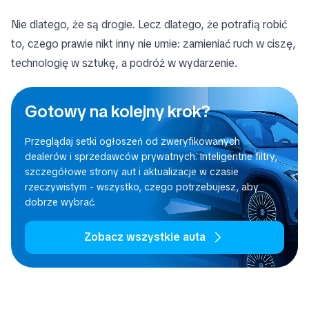
Nie dlatego, że są drogie. Lecz dlatego, że potrafią robić
to, czego prawie nikt inny nie umie: zamieniać ruch w ciszę,
technologię w sztukę, a podróż w wydarzenie.
Gotowy na kolejny krok?
Przeglądaj setki ogłoszeń od zweryfikowanych
dealerów i sprzedawców prywatnych. Inteligentne filtry,
szczegółowe strony aut i aktualizacje w czasie
rzeczywistym - wszystko, czego potrzebujesz, aby
dobrze wybrać.
Zobacz wszystkie auta