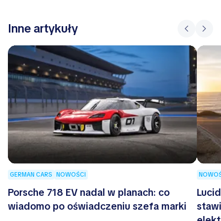
Inne artykuły
GERMAN CARS
NOWOŚCI
NOWOŚ
Porsche 718 EV nadal w planach: co
Lucid
wiadomo po oświadczeniu szefa marki
stawi
elek