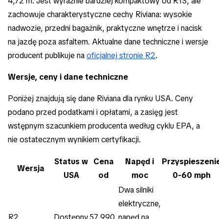
4,72 m. Jest wyraźnie bardziej kompaktowy od R1S, ale
zachowuje charakterystyczne cechy Riviana: wysokie
nadwozie, przedni bagażnik, praktyczne wnętrze i nacisk
na jazdę poza asfaltem. Aktualne dane techniczne i wersje
producent publikuje na
oficjalnej stronie R2
.
Wersje, ceny i dane techniczne
Poniżej znajdują się dane Riviana dla rynku USA. Ceny
podano przed podatkami i opłatami, a zasięg jest
wstępnym szacunkiem producenta według cyklu EPA, a
nie ostatecznym wynikiem certyfikacji.
Status w
Cena
Napęd i
Przyspieszeni
Wersja
USA
od
moc
0-60 mph
Dwa silniki
elektryczne,
R2
Dostępny
57 990
napęd na