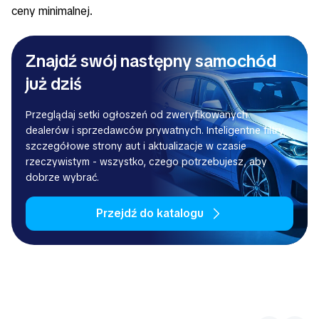
ceny minimalnej.
Znajdź swój następny samochód
już dziś
Przeglądaj setki ogłoszeń od zweryfikowanych
dealerów i sprzedawców prywatnych. Inteligentne filtry,
szczegółowe strony aut i aktualizacje w czasie
rzeczywistym - wszystko, czego potrzebujesz, aby
dobrze wybrać.
Przejdź do katalogu