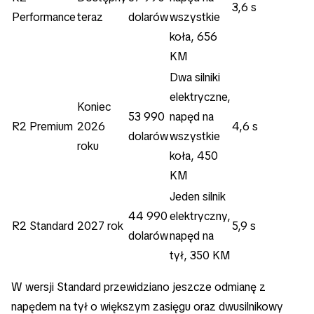
3,6 s
Performance
teraz
dolarów
wszystkie
koła, 656
KM
Dwa silniki
elektryczne,
Koniec
53 990
napęd na
R2 Premium
2026
4,6 s
dolarów
wszystkie
roku
koła, 450
KM
Jeden silnik
44 990
elektryczny,
R2 Standard
2027 rok
5,9 s
dolarów
napęd na
tył, 350 KM
W wersji Standard przewidziano jeszcze odmianę z
napędem na tył o większym zasięgu oraz dwusilnikowy