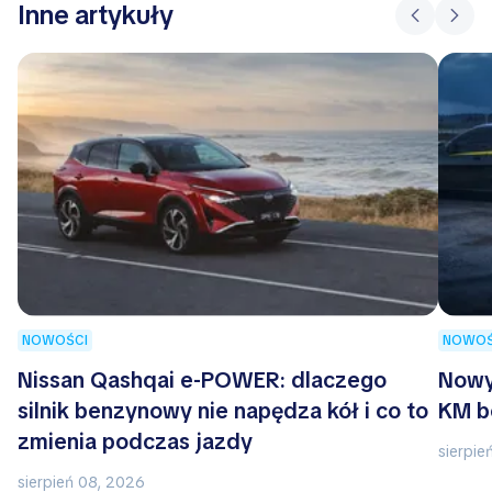
Inne artykuły
NOWOŚCI
NOWOŚ
Nissan Qashqai e-POWER: dlaczego
Nowy
silnik benzynowy nie napędza kół i co to
KM b
zmienia podczas jazdy
sierpie
sierpień 08, 2026