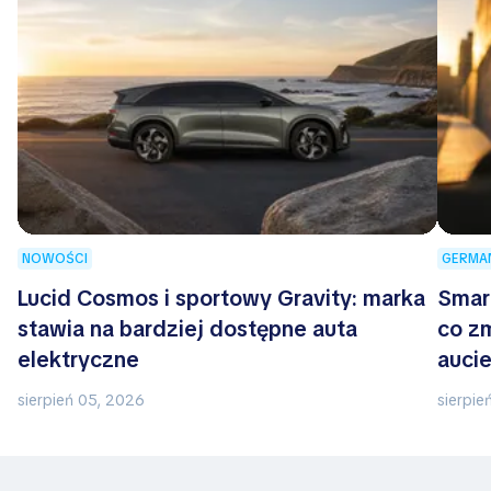
NOWOŚCI
GERMA
Lucid Cosmos i sportowy Gravity: marka
Smar
stawia na bardziej dostępne auta
co z
elektryczne
auci
sierpień 05, 2026
sierpie