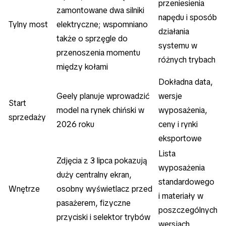
przeniesienia
zamontowane dwa silniki
napędu i sposób
Tylny most
elektryczne; wspomniano
działania
także o sprzęgle do
systemu w
przenoszenia momentu
różnych trybach
między kołami
Dokładna data,
Geely planuje wprowadzić
wersje
Start
model na rynek chiński w
wyposażenia,
sprzedaży
2026 roku
ceny i rynki
eksportowe
Lista
Zdjęcia z 3 lipca pokazują
wyposażenia
duży centralny ekran,
standardowego
Wnętrze
osobny wyświetlacz przed
i materiały w
pasażerem, fizyczne
poszczególnych
przyciski i selektor trybów
wersjach