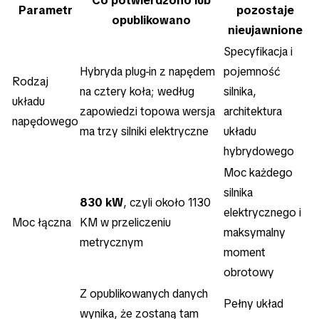
Co potwierdzono lub
Parametr
pozostaje
opublikowano
nieujawnione
Specyfikacja i
Hybryda plug-in z napędem
pojemność
Rodzaj
na cztery koła; według
silnika,
układu
zapowiedzi topowa wersja
architektura
napędowego
ma trzy silniki elektryczne
układu
hybrydowego
Moc każdego
silnika
830 kW
, czyli około 1130
elektrycznego i
Moc łączna
KM w przeliczeniu
maksymalny
metrycznym
moment
obrotowy
Z opublikowanych danych
Pełny układ
wynika, że zostaną tam