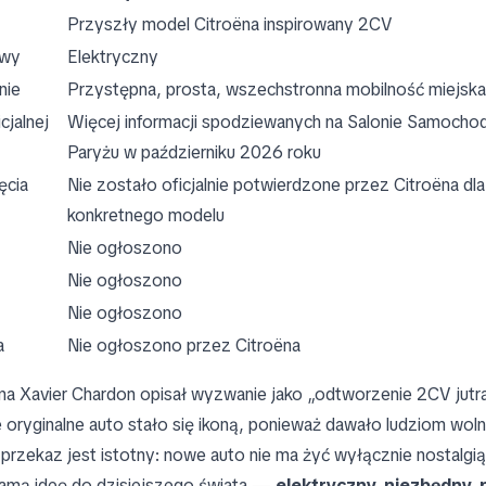
Przyszły model Citroëna inspirowany 2CV
owy
Elektryczny
nie
Przystępna, prosta, wszechstronna mobilność miejska
cjalnej
Więcej informacji spodziewanych na Salonie Samoch
Paryżu w październiku 2026 roku
ęcia
Nie zostało oficjalnie potwierdzone przez Citroëna dl
konkretnego modelu
Nie ogłoszono
Nie ogłoszono
Nie ogłoszono
a
Nie ogłoszono przez Citroëna
na Xavier Chardon opisał wyzwanie jako „odtworzenie 2CV jutra
e oryginalne auto stało się ikoną, ponieważ dawało ludziom wol
 przekaz jest istotny: nowe auto nie ma żyć wyłącznie nostalgi
samą ideę do dzisiejszego świata —
elektryczny, niezbędny,