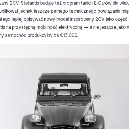
any 2CV. Stellantis buduje też program tanich E-Carów dla wiel
publikował jednak jeszcze pełnego technicznego powiązania mi
latego lepiej opisywać nowy model inspirowany 2CV jako część
ntis na przystępną mobilność elektryczną — a nie jeszcze jako 
y samochód produkcyjny za €15,000.