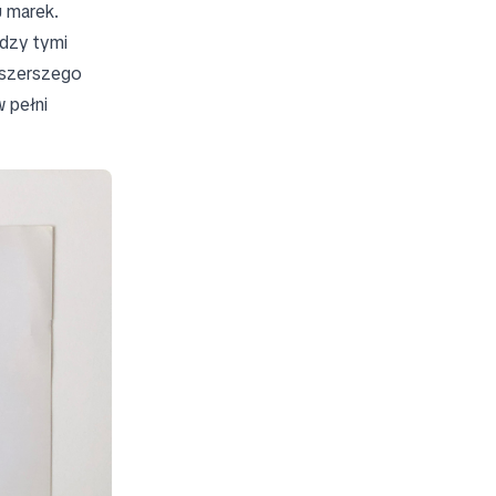
u marek.
ędzy tymi
 szerszego
w pełni