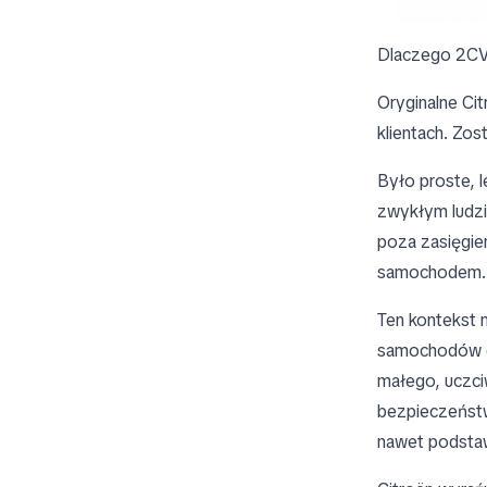
Dlaczego 2CV
Oryginalne Ci
klientach. Zo
Było proste, l
zwykłym ludz
poza zasięgie
samochodem. 
Ten kontekst 
samochodów el
małego, uczci
bezpieczeństw
nawet podsta