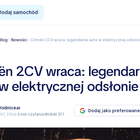
Dodaj samochód
Blog
Nowości
Citroën 2CV wraca: legendarne auto w elektrycznej odsłon
oën 2CV wraca: legenda
w elektrycznej odsłonie
 Vodnicear
Dodaj jako preferowane
 07, 2026
3 min czytania
Widoki 317