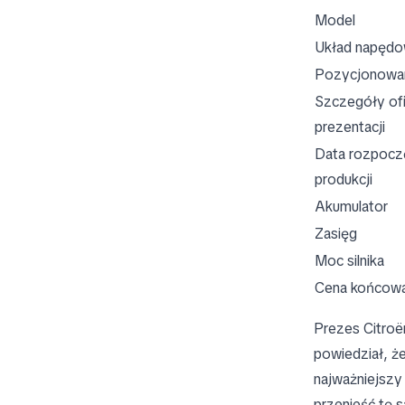
Model
Układ napęd
Pozycjonowa
Szczegóły ofi
prezentacji
Data rozpocz
produkcji
Akumulator
Zasięg
Moc silnika
Cena końcow
Prezes Citroë
powiedział, ż
najważniejszy
przenieść tę 