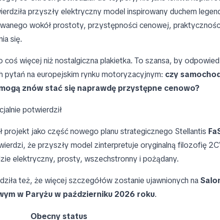
twierdziła przyszły elektryczny model inspirowany duchem lege
wanego wokół prostoty, przystępności cenowej, praktycznośc
ia się.
o coś więcej niż nostalgiczna plakietka. To szansa, by odpowied
h pytań na europejskim rynku motoryzacyjnym:
czy samocho
 mogą znów stać się naprawdę przystępne cenowo?
cjalnie potwierdził
ł projekt jako część nowego planu strategicznego Stellantis
Fa
twierdzi, że przyszły model zinterpretuje oryginalną filozofię 
dzie elektryczny, prosty, wszechstronny i pożądany.
dziła też, że więcej szczegółów zostanie ujawnionych na
Salo
m w Paryżu w październiku 2026 roku
.
Obecny status