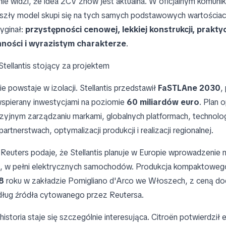
ie widzi, że idea 2CV znów jest aktualna. W oficjalnym komunik
szły model skupi się na tych samych podstawowych wartościac
yginał:
przystępności cenowej, lekkiej konstrukcji, prakty
ności i wyrazistym charakterze
.
Stellantis stojący za projektem
e powstaje w izolacji. Stellantis przedstawił
FaSTLAne 2030
,
wspierany inwestycjami na poziomie
60 miliardów euro
. Plan o
yzyjnym zarządzaniu markami, globalnych platformach, technolo
rtnerstwach, optymalizacji produkcji i realizacji regionalnej.
Reuters podaje, że Stellantis planuje w Europie wprowadzenie n
h, w pełni elektrycznych samochodów. Produkcja kompaktoweg
8
roku w zakładzie Pomigliano d'Arco we Włoszech, z ceną d
dług źródła cytowanego przez Reutersa.
j historia staje się szczególnie interesująca. Citroën potwierdził