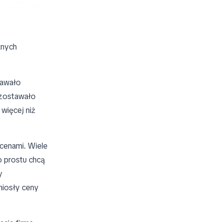
żnych
Dawało
ozostawało
więcej niż
cenami. Wiele
o prostu chcą
y
niosły ceny