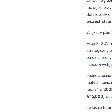
Citroën wyraźn
mówi, że przy
definiowały or
wszechstron
Większy plan 
Projekt 2CV ni
strategiczny 
bardziej prec
napędowych, pa
Jednocześnie 
małych, tanic
ruszyć w
202
€15,000
, we
I właśnie tuta