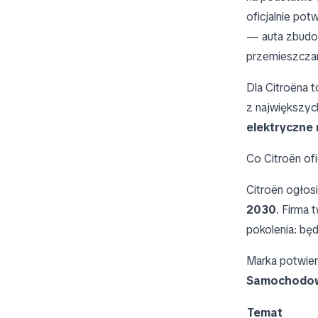
oficjalnie po
— auta zbudo
przemieszczan
Dla Citroëna t
z największyc
elektryczne
Co Citroën ofi
Citroën ogłosi
2030
. Firma 
pokolenia: bę
Marka potwier
Samochodowy
Temat