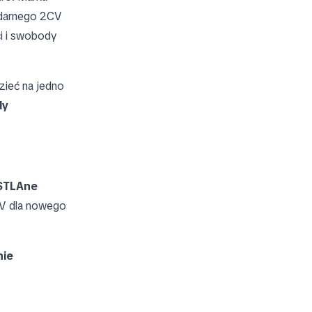
ndarnego 2CV
i i swobody
zieć na jedno
dy
STLAne
2CV dla nowego
nie