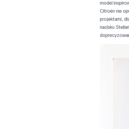
model inspirow
Citroën nie o
projektami, d
nacisku Stella
doprecyzowan