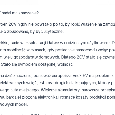
 nadal ma znaczenie?
troën 2CV nigdy nie powstało po to, by robić wrażenie na zamo
stało zbudowane, by być użyteczne.
ekkie, tanie w eksploatacji i łatwe w codziennym użytkowaniu. 
iom mobilność w czasach, gdy posiadanie samochodu wciąż p
m wielu gospodarstw domowych. Dlatego 2CV stało się czymś 
Stało się symbolem dostępnej wolności.
ma dziś znaczenie, ponieważ europejski rynek EV ma problem z 
ektrycznych wciąż jest zbyt drogich dla kupujących, którzy p
wego auta miejskiego. Większe akumulatory, surowsze przepis
a, bardziej złożona elektronika i rosnące koszty produkcji pod
wowych modeli.