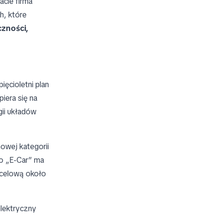
acie firma
h, które
czności,
 pięcioletni plan
piera się na
gii układów
owej kategorii
o „E-Car” ma
ocelową około
 elektryczny