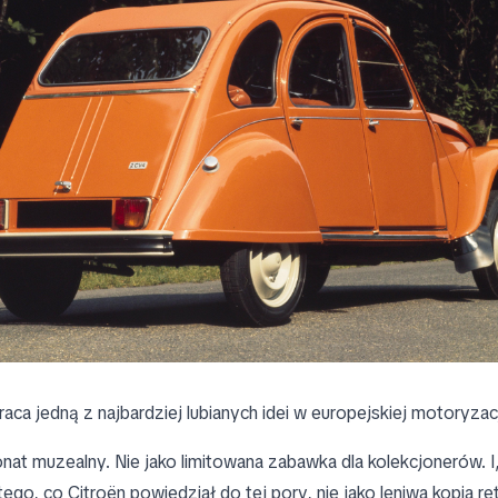
aca jedną z najbardziej lubianych idei w europejskiej motoryzac
nat muzealny. Nie jako limitowana zabawka dla kolekcjonerów. I
ego, co Citroën powiedział do tej pory, nie jako leniwa kopia re