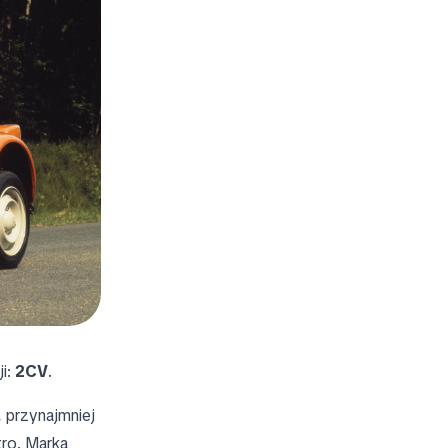
ji:
2CV
.
, przynajmniej
tro. Marka