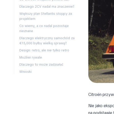
Dlaczego 2CV nadal ma znaczenie?
Większy plan Stellantis stojący za
projektem
Co wiemy, a co nadal pozostaje
nieznane
Dlaczego elektryczny samochód za
€15,000 byłby wielką sprawą?
Design: retro, ale nie tylko retro
Możliwi rywale
Dlaczego to może zadziałać
Wnioski
Citroën przywr
Nie jako ekspo
na podstawie t