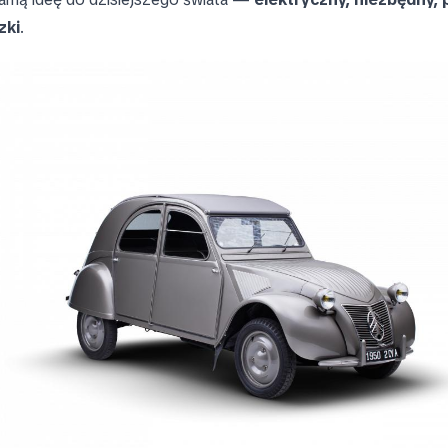
zki
.