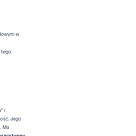
odowym w
a tego
” i
ność. Jego
ą. Ma
 przystępny