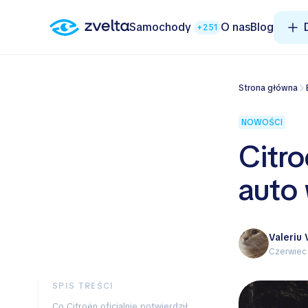
Samochody
O nas
Blog
+251
Strona główna
NOWOŚCI
Citr
auto 
Valeriu
Czerwiec
SPIS TREŚCI
Co Citroën oficjalnie potwierdził